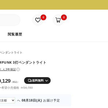
0
0
ド
閲覧履歴
ペンダントライト
AMPUNK 3灯ペンダントライト
しん3年保証
i
0,129
送料無料
（税込）
ー希望小売価格
￥54,780
08月18日(火)
へ
お届け予定