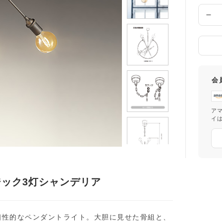
け
先
数
の
量
都
道
府
県
会
ア
イ
ック3灯シャンデリア
個性的なペンダントライト。大胆に見せた骨組と、