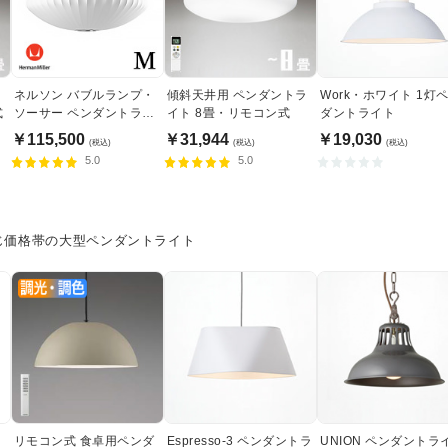
ト
ネルソン バブルランプ・
傾斜天井用 ペンダントラ
Work・ホワイト 1灯
式
ソーサー ペンダントライ
イト 8畳・リモコン式
ダントライト
ト・ミディアム｜ハーマ
￥115,500
￥31,944
￥19,030
(税込)
(税込)
(税込)
ンミラー
5.0
5.0
じ価格帯の大型ペンダントライト
リモコン式 食卓用ペンダ
Espresso-3 ペンダントラ
UNION ペンダントラ