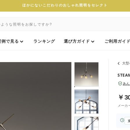
ほかにないこだわりのおしゃれ照明をセレクト
実例で見る
ランキング
選び方ガイド
ご利用ガイ
大型
STE
あん
￥
3
メーカ
お
届