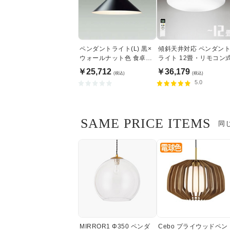
ペンダントライト(L) 黒×
傾斜天井対応 ペンダン
ウォールナット色 食卓照
ライト 12畳・リモコン
明 | 100W
￥25,712
￥36,179
(税込)
(税込)
5.0
SAME PRICE ITEMS
同
MIRROR1 Φ350 ペンダ
Cebo プライウッドペン