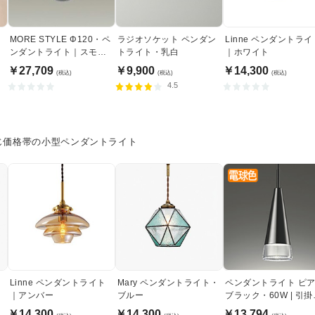
ト
MORE STYLE Φ120・ペ
ラジオソケット ペンダン
Linne ペンダントライ
リ
ンダントライト｜スモー
トライト・乳白
｜ホワイト
クガラス
￥27,709
￥9,900
￥14,300
(税込)
(税込)
(税込)
4.5
じ価格帯の小型ペンダントライト
Linne ペンダントライト
Mary ペンダントライト・
ペンダントライト ピ
｜アンバー
ブルー
ブラック・60W | 引掛
ーリング式
￥14,300
￥14,300
￥13,794