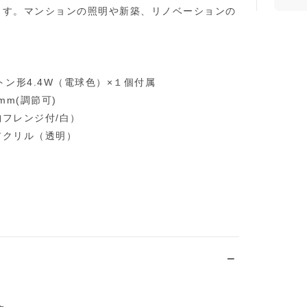
ます。マンションの照明や新築、リノベーションの
トン形4.4W（電球色）×１個付属
1mm(調節可)
フレンジ付/白）
アクリル（透明）