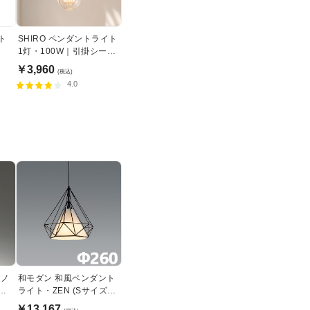
ト
SHIRO ペンダントライト
1灯・100W｜引掛シーリ
ング式
￥3,960
(税込)
4.0
アノ
和モダン 和風ペンダント
シ
ライト・ZEN (Sサイズ・
Φ260)
￥13,167