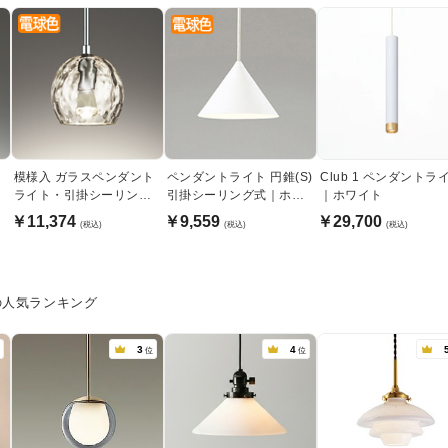
ノ
模様入 ガラスペンダント
ペンダントライト 円錐(S)
Club 1 ペンダントラ
ライト・引掛シーリング
引掛シーリング式｜ホワ
｜ホワイト
式
イト
￥11,374
￥9,559
￥29,700
(税込)
(税込)
(税込)
の人気ランキング
3
4
位
位