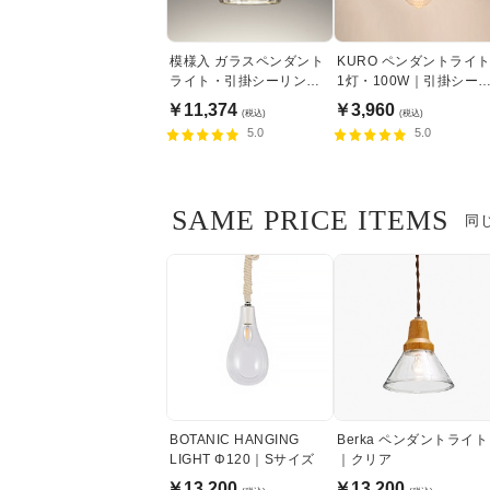
模様入 ガラスペンダント
KURO ペンダントライ
ライト・引掛シーリング
1灯・100W｜引掛シー
式
ング式
￥11,374
￥3,960
(税込)
(税込)
5.0
5.0
SAME PRICE ITEMS
同
BOTANIC HANGING
Berka ペンダントライト
LIGHT Φ120｜Sサイズ
｜クリア
￥13,200
￥13,200