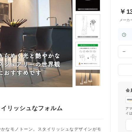
￥
1
メーカ
数
量
会
タイリッシュなフォルム
ア
イ
やかなモノトーン。スタイリッシュなデザインがモ