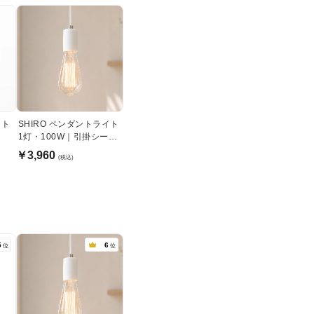
イト
SHIRO ペンダントライト
1灯・100W｜引掛シーリ
ング式
￥3,960
(税込)
5
6
位
位