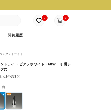
0
0
ド
閲覧履歴
ペンダントライト
ントライト ピアノホワイト・60W | 引掛シ
ング式
しん3年保証
i
：
白