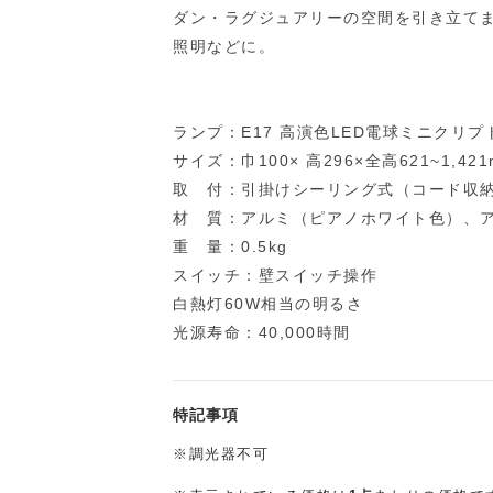
ダン・ラグジュアリーの空間を引き立て
照明などに。
ランプ：E17 高演色LED電球ミニクリプ
サイズ：巾100× 高296×全高621~1,42
取 付：引掛けシーリング式（コード収納
材 質：アルミ（ピアノホワイト色）、
重 量：0.5kg
スイッチ：壁スイッチ操作
白熱灯60W相当の明るさ
光源寿命：40,000時間
特記事項
※調光器不可