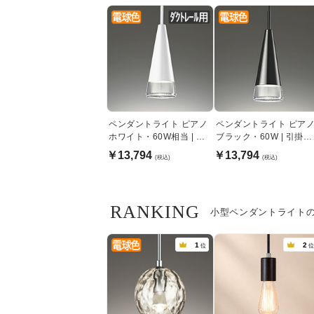
ペンダントライト ピアノ
ペンダントライト ピア
ホワイト・60W相当 | ダ
ブラック・60W | 引掛シ
クトレール用
ーリング式
￥13,794
￥13,794
(税込)
(税込)
RANKING
小型ペンダントライト
1
2
位
位