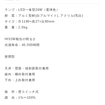
ランプ：LED一体型26W（電球色）
材 質：アルミ型材(白アルマイト)､アクリル(乳白)
サイズ：巾1190×高27×出80mm
重 量：2.0kg
Hf32W相当の明るさ
光源寿命：40,000時間
密閉型
天井・壁面・傾斜面取付兼用
縦向・横向取付兼用
下向・上向取付兼用
操 作：壁スイッチ式
調 光：1%〜100%