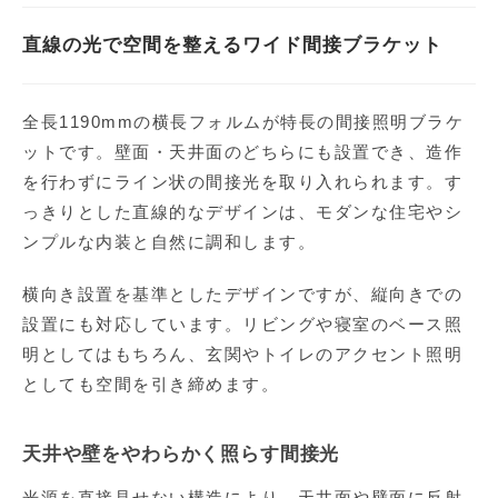
直線の光で空間を整えるワイド間接ブラケット
全長1190mmの横長フォルムが特長の間接照明ブラケ
ットです。壁面・天井面のどちらにも設置でき、造作
を行わずにライン状の間接光を取り入れられます。す
っきりとした直線的なデザインは、モダンな住宅やシ
ンプルな内装と自然に調和します。
横向き設置を基準としたデザインですが、縦向きでの
設置にも対応しています。リビングや寝室のベース照
明としてはもちろん、玄関やトイレのアクセント照明
としても空間を引き締めます。
天井や壁をやわらかく照らす間接光
光源を直接見せない構造により、天井面や壁面に反射