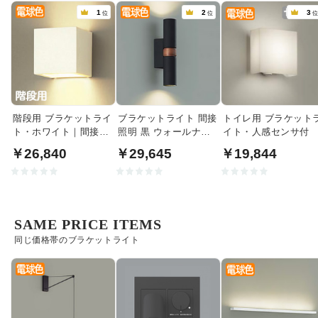
1
2
3
位
位
階段用 ブラケットライ
ブラケットライト 間接
トイレ用 ブラケット
ト・ホワイト｜間接照
照明 黒 ウォールナッ
イト・人感センサ付
明
ト｜上下配光
￥26,840
￥29,645
￥19,844
SAME PRICE ITEMS
同じ価格帯のブラケットライト