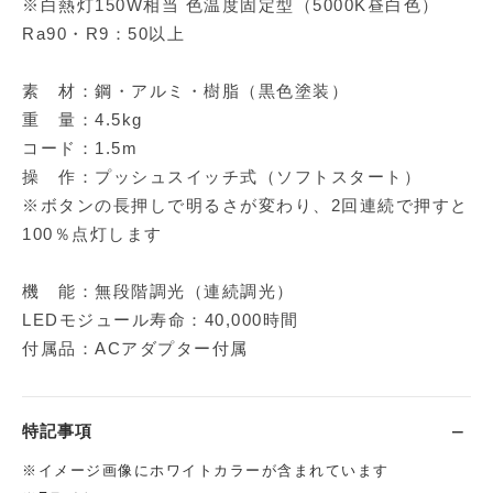
※白熱灯150W相当 色温度固定型（5000K昼白色）
Ra90・R9：50以上
素 材：鋼・アルミ・樹脂（黒色塗装）
重 量：4.5kg
コード：1.5m
操 作：プッシュスイッチ式（ソフトスタート）
※ボタンの長押しで明るさが変わり、2回連続で押すと
100％点灯します
機 能：無段階調光（連続調光）
LEDモジュール寿命：40,000時間
付属品：ACアダプター付属
特記事項
※イメージ画像にホワイトカラーが含まれています