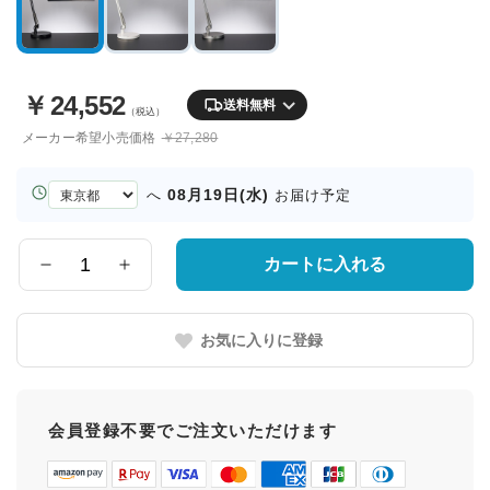
￥
24,552
送料無料
（税込）
メーカー希望小売価格
￥27,280
お
08月19日(水)
へ
お届け予定
届
け
先
カートに入れる
数
の
量
都
道
お気に入りに登録
府
県
会員登録不要でご注文いただけます