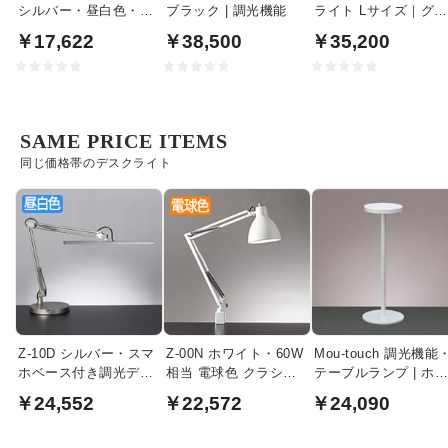
シルバー・昼白色・調
ブラック | 調光機能
ライト Lサイズ｜グリ
光｜クランプ式
ーン
￥17,622
￥38,500
￥35,200
SAME PRICE ITEMS
同じ価格帯のデスクライト
Z-10D シルバー・スマ
Z-00N ホワイト・60W
Mou-touch 調光機能
ホベース付き調光デス
相当 電球色 クラシカ
テーブルランプ | ホ
クスタンド・昼白色
ルモデル デスクライト
イト
￥24,552
￥22,572
￥24,090