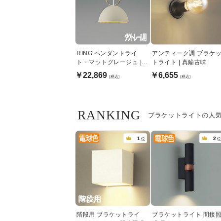
RING ペンダントライ
アンティーク調 ブラケ
ト・マットグレージュ |
トライト | 真鍮古味
ダクトレール用
￥22,869
￥6,655
(税込)
(税込)
RANKING
ブラケットライトの人
1
2
位
位
階段用 ブラケットライ
ブラケットライト 間接