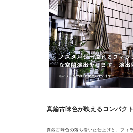
真鍮古味色が映えるコンパク
真鍮古味色の落ち着いた仕上げと、フィ