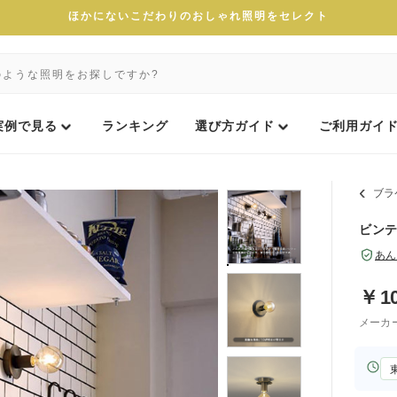
ほかにないこだわりのおしゃれ照明をセレクト
実例で見る
ランキング
選び方ガイド
ご利用ガイ
ブラ
ビンテ
あん
￥
1
メーカ
お
届