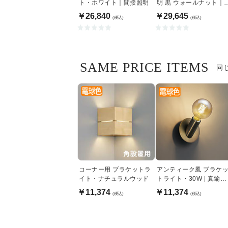
ト・ホワイト｜間接照明
明 黒 ウォールナット｜
下配光
￥26,840
￥29,645
(税込)
(税込)
SAME PRICE ITEMS
同
コーナー用 ブラケットラ
アンティーク風 ブラケ
イト・ナチュラルウッド
トライト・30W | 真鍮古
味色
￥11,374
￥11,374
(税込)
(税込)