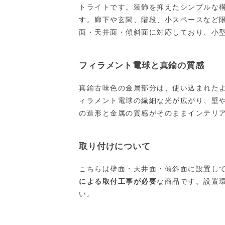
トライトです。装飾を抑えたシンプルな
す。廊下や玄関、階段、小スペースなど
面・天井面・傾斜面に対応しており、小
フィラメント電球と真鍮の質感
真鍮古味色の金属部分は、使い込まれた
ィラメント電球の繊細な光が広がり、壁
の造形と金属の質感がそのままインテリ
取り付けについて
こちらは壁面・天井面・傾斜面に設置し
による取付工事が必要
な商品です。設置
い。