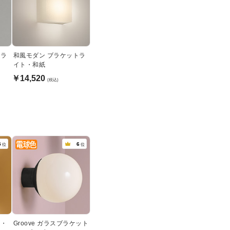
トラ
和風モダン ブラケットラ
イト・和紙
￥14,520
(税込)
5
6
位
位
ト・
Groove ガラスブラケット