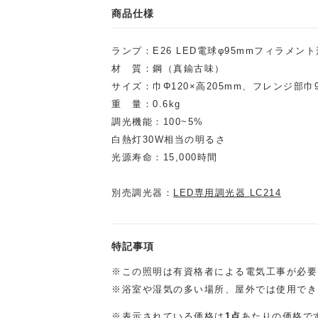
商品仕様
ランプ：E26 LED電球φ95mmフィラメン
材 質：鋼（真鍮古味）
サイズ：巾Φ120×高205mm、フレンジ部巾
重 量：0.6kg
調光機能：100~5%
白熱灯30W相当の明るさ
光源寿命：15,000時間
別売調光器：
LED専用調光器 LC214
特記事項
※この照明は有資格者による電気工事が必要
※浴室や湿気の多い場所、屋外では使用で
※表示されている価格は
1点
あたりの価格で