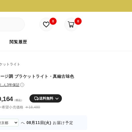
0
0
ド
閲覧履歴
ケットライト
ージ調 ブラケットライト・真鍮古味色
しん3年保証
i
0,164
送料無料
（税込）
ー希望小売価格
￥18,480
08月11日(火)
へ
お届け予定