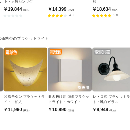
上
ト・人感センサ付
杉
￥19,844
￥14,399
￥18,634
(税込)
(税込)
(税込)
4.0
5.0
じ価格帯のブラケットライト
ッ
和風モダン ブラケットラ
吹き抜け用 薄型ブラケッ
レトロ調 ブラケット
イト・粕入
トライト・ホワイト
ト・乳白ガラス
￥11,990
￥10,890
￥9,949
(税込)
(税込)
(税込)