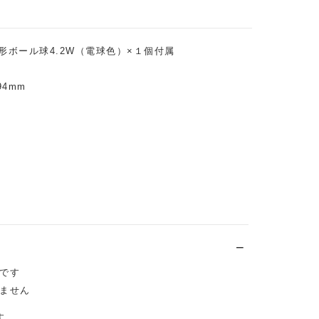
ト形ボール球4.2W（電球色）×１個付属
94mm
です
きません
す