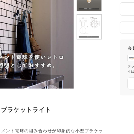
け
先
数
の
量
都
道
府
県
会
ア
イ
トブラケットライト
ラメント電球の組み合わせが印象的な小型ブラケッ