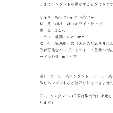
心までペンダントを動かすことができま
サイズ：幅202×長523×高54mm
材 質：鋼板、鋼（ホワイト仕上げ）
重 量：1.1kg
スライド範囲：約290mm
取 付：簡易取付式（天井の配線器具に
取付可能なペンダントライト：重量2kg
ード径6~8mmタイプ
注1）プーリー式ペンダント、リーラー
吊りペンダントなどは取り付けできませ
注2）ペンダントの位置は取付時に決定
ります）