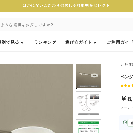
ほかにないこだわりのおしゃれ照明をセレクト
実例で見る
ランキング
選び方ガイド
ご利用ガイ
照明
ペンダ
￥
8
メーカ
お
届