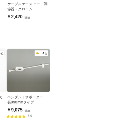
ケーブルケース コード調
節器・クローム
￥2,420
(税込)
5
6
位
位
カ
ペンダントサポーター・
長890mmタイプ
￥9,075
(税込)
5.0