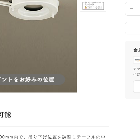
け
先
数
の
量
都
道
府
県
会
ア
イ
可能
00mm内で、吊り下げ位置を調整しテーブルの中