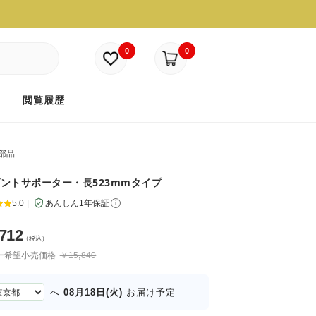
0
0
ド
閲覧履歴
部品
ントサポーター・長523mmタイプ
5.0
｜
あんしん1年保証
i
,712
（税込）
ー希望小売価格
￥15,840
08月18日(火)
へ
お届け予定