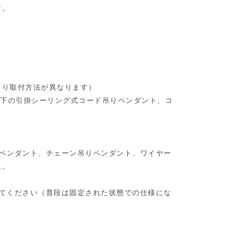
す。
より取付方法が異なります）
以下の引掛シーリング式コード吊りペンダント、コ
式ペンダント、チェーン吊りペンダント、ワイヤー
ん。
してください（普段は固定された状態での仕様にな