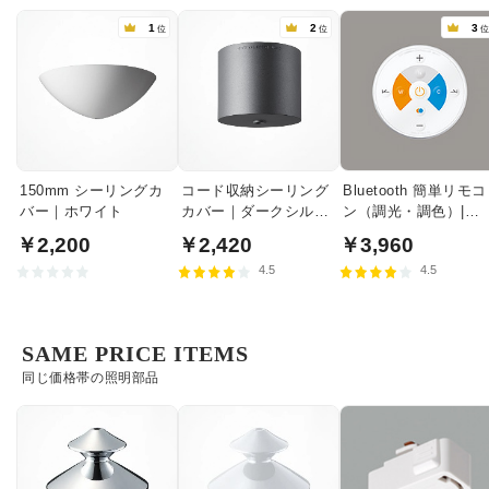
1
2
3
位
位
150mm シーリングカ
コード収納シーリング
Bluetooth 簡単リモコ
バー｜ホワイト
カバー｜ダークシルバ
ン（調光・調色）|
ー
RC917
￥2,200
￥2,420
￥3,960
4.5
4.5
SAME PRICE ITEMS
同じ価格帯の照明部品