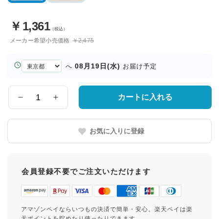
￥
1,361
（税込）
メーカー希望小売価格
￥2,475
お
08月19日(水)
へ
お届け予定
届
け
先
カートに入れる
数
の
量
都
道
お気に入りに登録
府
県
会員登録不要でご注文いただけます
アマゾンペイならいつもの決済で簡単・安心。楽天ペイは楽
天ポイントを貯めたり使ったりできます。