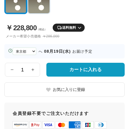
￥
228,800
送料無料
（税込）
メーカー希望小売価格
￥286,000
お
08月19日(水)
へ
お届け予定
届
け
先
カートに入れる
数
の
量
都
道
お気に入りに登録
府
県
会員登録不要でご注文いただけます