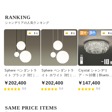
RANKING
シャンデリアの人気ランキング
1
2
3
位
位
Sphere ペンダントラ
Sphere ペンダントラ
Crystal シャンデリ
イト ブラック 3灯｜吹
イト ホワイト 3灯｜吹
ア・〜10畳 | Bluetoot
き抜け対応・乳白アク
き抜け対応・乳白アク
対応 リモコン付属
￥202,400
￥202,400
￥147,400
リル・リズム
リル・リズム
5.0
5.0
5.0
SAME PRICE ITEMS