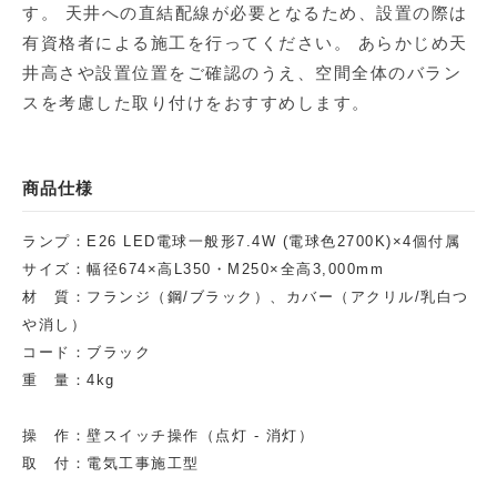
す。 天井への直結配線が必要となるため、設置の際は
有資格者による施工を行ってください。 あらかじめ天
井高さや設置位置をご確認のうえ、空間全体のバラン
スを考慮した取り付けをおすすめします。
商品仕様
ランプ：E26 LED電球一般形7.4W (電球色2700K)×4個付属
サイズ：幅径674×高L350・M250×全高3,000mm
材 質：フランジ（鋼/ブラック）、カバー（アクリル/乳白つ
や消し）
コード：ブラック
重 量：4kg
操 作：壁スイッチ操作（点灯 - 消灯）
取 付：電気工事施工型