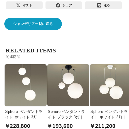
ポスト
シェア
送る
シャンデリア一覧に戻る
RELATED ITEMS
関連商品
Sphere ペンダントラ
Sphere ペンダントラ
Sphere ペンダントラ
イト ホワイト 3灯｜吹
イト ブラック 3灯｜乳
イト ホワイト 3灯｜
き抜け対応・乳白アク
白アクリル球体・リズ
白アクリル球体・高
￥228,800
￥193,600
￥211,200
リル球体
ムデザイン
86cm