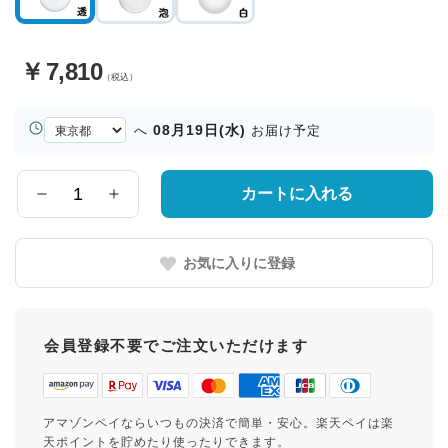
￥
7,810
（税込）
お
08月19日(水)
へ
お届け予定
届
け
先
カートに入れる
数
の
量
都
道
お気に入りに登録
府
県
会員登録不要でご注文いただけます
アマゾンペイならいつもの決済で簡単・安心。楽天ペイは楽
天ポイントを貯めたり使ったりできます。