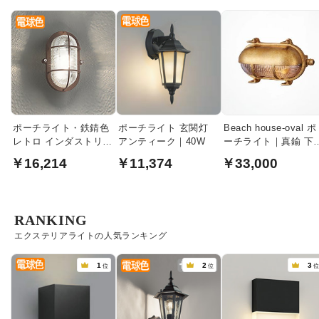
ポーチライト・鉄錆色
ポーチライト 玄関灯
Beach house-oval ポ
レトロ インダストリア
アンティーク｜40W
ーチライト｜真鍮 下
ル｜40W
配光・ブラス
￥16,214
￥11,374
￥33,000
RANKING
エクステリアライトの人気ランキング
1
2
3
位
位