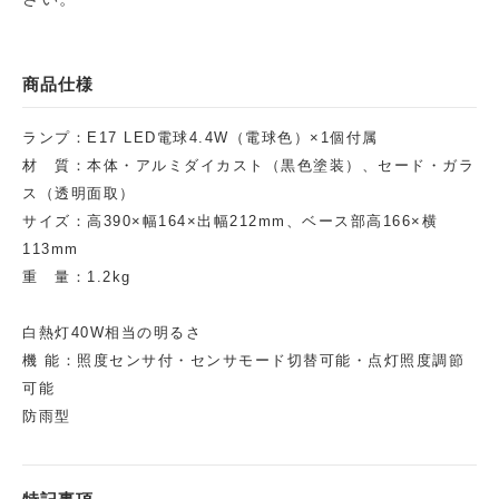
商品仕様
ランプ：E17 LED電球4.4W（電球色）×1個付属
材 質：本体・アルミダイカスト（黒色塗装）、セード・ガラ
ス（透明面取）
サイズ：高390×幅164×出幅212mm、ベース部高166×横
113mm
重 量：1.2kg
白熱灯40W相当の明るさ
機 能：照度センサ付・センサモード切替可能・点灯照度調節
可能
防雨型