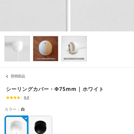
照明部品
シーリングカバー・Φ75mm | ホワイト
4.4
｜
カラー：
白