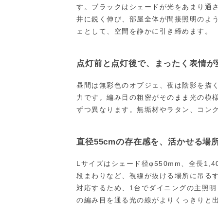
す。ブラックはシェードが光をあまり通
井に鋭く伸び、部屋全体が間接照明のよ
ェとして、空間を静かに引き締めます。
点灯前と点灯後で、まったく表情が
昼間は無彩色のオブジェ、夜は陰影を描
力です。編み目の粗密がそのまま光の模
ずつ異なります。無垢材やラタン、コン
直径55cmの存在感を、活かせる場
Lサイズはシェード径φ550mm、全長1
段まわりなど、視線が抜ける場所に吊るす
対応するため、1台でダイニングの主照
の編み目を通る光の線がよりくっきりと