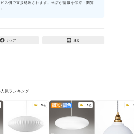
ービス側で直接処理されます。当店が情報を保持・閲覧
す。
シェア
送る
の人気ランキング
3
4
位
位