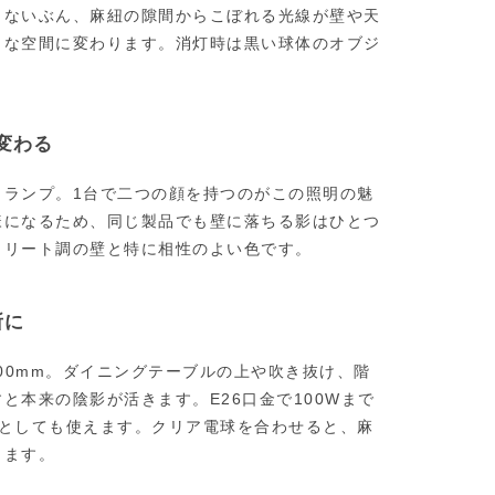
さないぶん、麻紐の隙間からこぼれる光線が壁や天
うな空間に変わります。消灯時は黒い球体のオブジ
変わる
くランプ。1台で二つの顔を持つのがこの照明の魅
様になるため、同じ製品でも壁に落ちる影はひとつ
クリート調の壁と特に相性のよい色です。
所に
,400mm。ダイニングテーブルの上や吹き抜け、階
と本来の陰影が活きます。E26口金で100Wまで
明としても使えます。クリア電球を合わせると、麻
出ます。