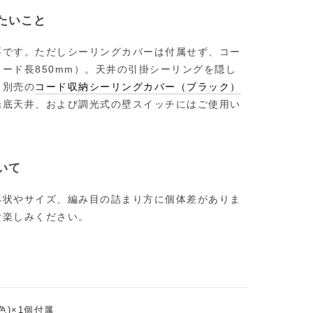
たいこと
要です。ただしシーリングカバーは付属せず、コー
ード長850mm）。天井の引掛シーリングを隠し
、別売の
コード収納シーリングカバー（ブラック）
船底天井、および調光式の壁スイッチにはご使用い
いて
形状やサイズ、編み目の詰まり方に個体差がありま
お楽しみください。
色)×1個付属