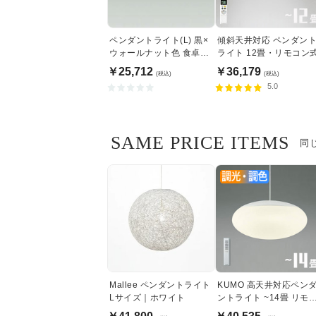
ペンダントライト(L) 黒×
傾斜天井対応 ペンダン
ウォールナット色 食卓照
ライト 12畳・リモコン
明 | 100W
￥25,712
￥36,179
(税込)
(税込)
5.0
SAME PRICE ITEMS
同
Mallee ペンダントライト
KUMO 高天井対応ペン
Lサイズ｜ホワイト
ントライト ~14畳 リモ
ン式 | 引掛シーリング式