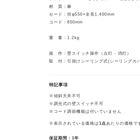
材 質：麻
セード：径φ550×全長1,400mm
コード：850mm
重 量：1.2kg
操 作：壁スイッチ操作（点灯 - 消灯）
取 付：引掛けシーリング式(シーリングカ
特記事項
※傾斜天井不可
※調光式の壁スイッチ不可
※コード調節機能は付いていません
※表示されている価格は
1点
あたりの価格で
保証期間：1年