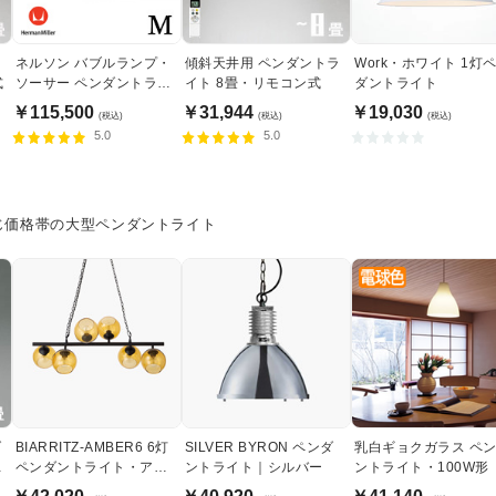
ト
ネルソン バブルランプ・
傾斜天井用 ペンダントラ
Work・ホワイト 1灯
式
ソーサー ペンダントライ
イト 8畳・リモコン式
ダントライト
ト・ミディアム｜ハーマ
￥115,500
￥31,944
￥19,030
(税込)
(税込)
(税込)
ンミラー
5.0
5.0
じ価格帯の大型ペンダントライト
ダ
BIARRITZ-AMBER6 6灯
SILVER BYRON ペンダ
乳白ギョクガラス ペ
コ
ペンダントライト・アン
ントライト｜シルバー
ントライト・100W形
バーガラス｜ブラック