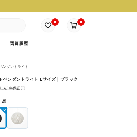
0
0
ド
閲覧履歴
ペンダントライト
lee ペンダントライト Lサイズ｜ブラック
しん1年保証
i
：
黒