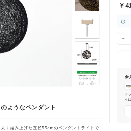
￥
4
数
量
会
ア
イ
月のようなペンダント
丸く編み上げた直径55cmのペンダントライトで