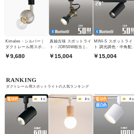
Kimales・シルバー｜
真鍮古味 スポットライ
MINI-S スポットライ
ダクトレール用スポッ
ト・JDR50W相当 |
ト 調光調色・中角配
トライト
Bluetooth
JDR50W相当 |
￥9,680
￥15,004
￥15,004
Bluetooth・ブラック
RANKING
ダクトレール用スポットライトの人気ランキング
1
2
3
位
位