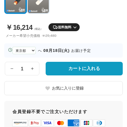
￥
16,214
送料無料
（税込）
メーカー希望小売価格
￥29,480
お
08月18日(火)
へ
お届け予定
届
け
先
カートに入れる
数
の
量
都
道
お気に入りに登録
府
県
会員登録不要でご注文いただけます