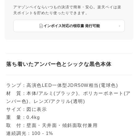
アマゾンペイならいつもの決済で簡単・安心。楽天ペイは楽
天ポイントを貯めたり使ったりできます。
インボイス対応の領収書 発行可能
落ち着いたアンバー色とシックな黒色本体
ランプ：高演色LED一体型JDR50W相当(電球色)
材 質：本体/アルミ(ブラック)、ポリカーボネート(ア
ンバー色)、レンズ/アクリル(透明)
サイズ：図に表示
重 量：0.4kg
取 付：壁面・天井面・傾斜面取付兼用
連続調光：100 - 1%