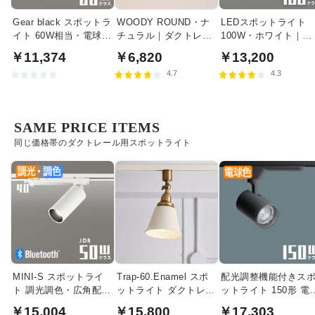
Gear black スポットラ
WOODY ROUND・ナ
LEDスポットライト
イト 60W相当・電球色
チュラル｜ダクトレー
100W・ホワイト｜光
| ダクトレール用
ル用
色切替
￥11,374
￥6,820
￥13,200
4.7
4.3
SAME PRICE ITEMS
同じ価格帯のダクトレール用スポットライト
MINI-S スポットライ
Trap-60.Enamel スポ
配光調整機能付きス
ト 調光調色・広角配光
ットライト ダクトレー
ットライト 150形 電
JDR50W相当 |
ル用｜ホーロー・バタ
色・ブラック | ダク
￥15,004
￥15,800
￥17,303