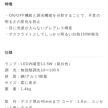
特徴
・ON/OFF機能と調光機能を分割することで、不意の
明るさの変化を防止
・目に光源が入らないグレアレス構造
・デスクライトとしてしっかり明るい白熱150W相当
仕様
ランプ：LED内蔵型11.5W（昼白色）
調 光：無段階調光10〜100％
材 質：鋼/アルミ/樹脂
サイズ：図に表示
重 量：1.4kg
取 付：デスク厚み45mmまで コード：1.8ｍ、コンセ
ント差し込み式