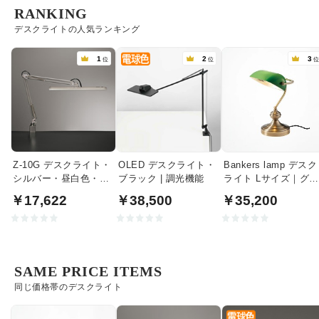
RANKING
デスクライトの人気ランキング
1
2
3
位
位
Z-10G デスクライト・
OLED デスクライト・
Bankers lamp デスク
シルバー・昼白色・調
ブラック | 調光機能
ライト Lサイズ｜グリ
光｜クランプ式
ーン
￥17,622
￥38,500
￥35,200
SAME PRICE ITEMS
同じ価格帯のデスクライト