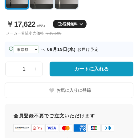
￥
17,622
送料無料
（税込）
メーカー希望小売価格
￥19,580
お
08月19日(水)
へ
お届け予定
届
け
先
カートに入れる
数
の
量
都
道
お気に入りに登録
府
県
会員登録不要でご注文いただけます