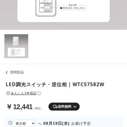
照明部品
LED調光スイッチ・逆位相 | WTC57582W
あんしん1年保証
i
￥
12,441
送料無料
（税込）
お
08月19日(水)
へ
お届け予定