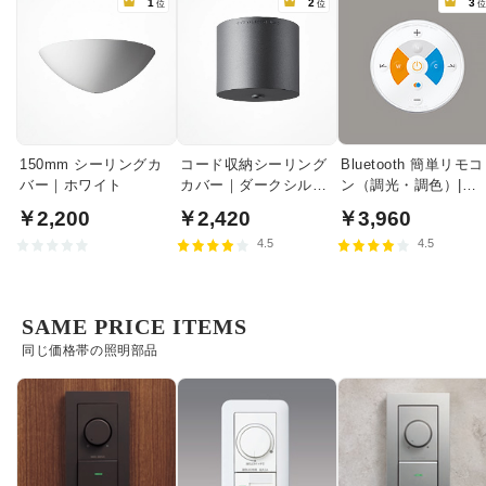
1
2
3
位
位
150mm シーリングカ
コード収納シーリング
Bluetooth 簡単リモコ
バー｜ホワイト
カバー｜ダークシルバ
ン（調光・調色）|
ー
RC917
￥2,200
￥2,420
￥3,960
4.5
4.5
SAME PRICE ITEMS
同じ価格帯の照明部品