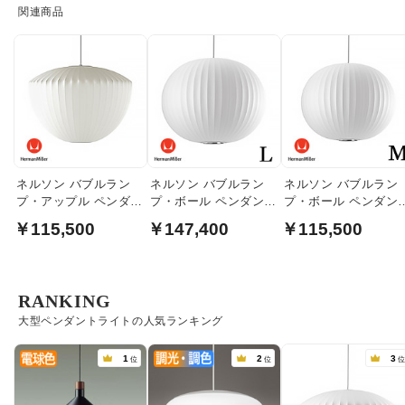
関連商品
ネルソン バブルラン
ネルソン バブルラン
ネルソン バブルラン
プ・アップル ペンダン
プ・ボール ペンダント
プ・ボール ペンダン
トライト｜ハーマンミ
ライト・ラージ｜ハー
ライト・ミディアム
￥115,500
￥147,400
￥115,500
ラー
マンミラー
ハーマンミラー
RANKING
大型ペンダントライトの人気ランキング
1
2
3
位
位