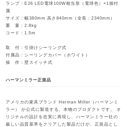
ランプ：E26 LED電球100W相当形（電球色）×1個付
属
サイズ：幅380mm 高さ840mm（全長：2340mm）
重 量：2.8kg
コード：1.5m
取 付：引掛けシーリング式
付属品：シーリングカバー（ホワイト）
操 作：壁スイッチ式
ハーマンミラー正規品
アメリカの家具ブランド Herman Miller（ハーマンミ
ラー） が公式に製造する、本物のプロダクトです。 オ
リジナルの設計を忠実に再現し、ハーマンミラー社の
厳しい品質基準をクリアした製品だけが、正規品とし