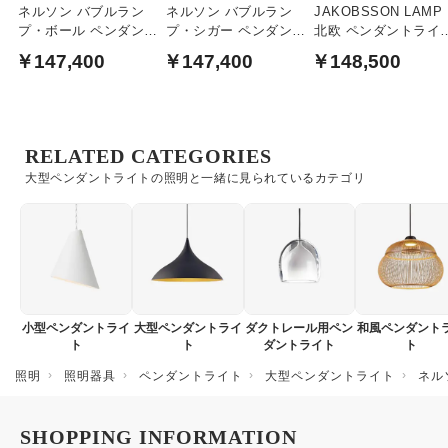
ネルソン バブルラン
ネルソン バブルラン
JAKOBSSON LAMP
プ・ボール ペンダント
プ・シガー ペンダント
北欧 ペンダントライ
ライト・ラージ｜ハー
ライト・ラージ｜ハー
| 3灯 8畳
￥147,400
￥147,400
￥148,500
マンミラー
マンミラー
RELATED CATEGORIES
大型ペンダントライトの照明と一緒に見られているカテゴリ
小型ペンダントライ
大型ペンダントライ
ダクトレール用ペン
和風ペンダント
ト
ト
ダントライト
ト
照明
照明器具
ペンダントライト
大型ペンダントライト
ネル
SHOPPING INFORMATION