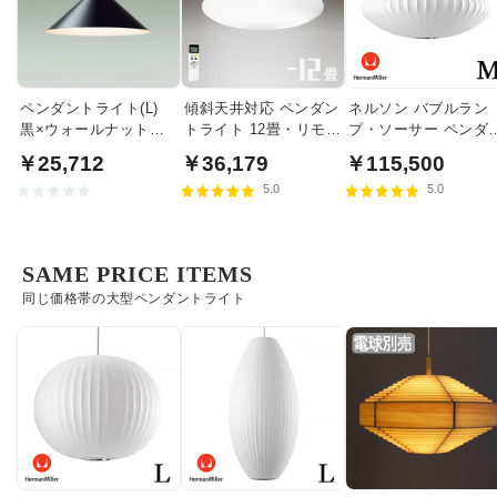
ペンダントライト(L)
傾斜天井対応 ペンダン
ネルソン バブルラン
黒×ウォールナット色
トライト 12畳・リモコ
プ・ソーサー ペンダ
食卓照明 | 100W
ン式
トライト・ミディア
￥25,712
￥36,179
￥115,500
｜ハーマンミラー
5.0
5.0
SAME PRICE ITEMS
同じ価格帯の大型ペンダントライト