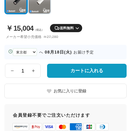
￥
15,004
送料無料
（税込）
メーカー希望小売価格
￥27,280
お
08月18日(火)
へ
お届け予定
届
け
先
カートに入れる
数
の
量
都
道
お気に入りに登録
府
県
会員登録不要でご注文いただけます