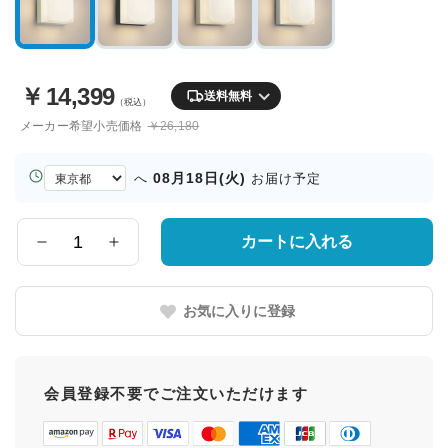
￥
14,399
送料無料
（税込）
メーカー希望小売価格
￥26,180
お
08月18日(火)
へ
お届け予定
届
け
先
カートに入れる
数
の
量
都
道
お気に入りに登録
府
県
会員登録不要でご注文いただけます