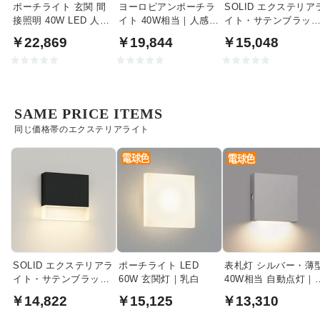
ポーチライト 玄関 間
ヨーロピアンポーチラ
SOLID エクステリア
接照明 40W LED 人感
イト 40W相当｜人感セ
イト・サテンブラッ
センサ | ブラック
ンサ付
｜40W相当
￥22,869
￥19,844
￥15,048
SAME PRICE ITEMS
同じ価格帯のエクステリアライト
SOLID エクステリアラ
ポーチライト LED
表札灯 シルバー・薄
イト・サテンブラック
60W 玄関灯｜乳白
40W相当 自動点灯｜
｜40W相当・耐塩仕様
テンシルバー
￥14,822
￥15,125
￥13,310