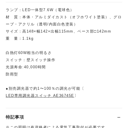
ランプ：LED一体型7.6W（電球色）
材 質：本体・アルミダイカスト（オフホワイト塗装）、グロ
ーブ・アクリル（透明/内面白色塗装）
サイズ：高148×幅142×出幅115mm、ベース部□142mm
重 量：1.1kg
白熱灯60W相当の明るさ
スイッチ：壁スイッチ操作
光源寿命:40,000時間
防雨型
●別売調光器で約1〜100％の調光が可能〔
LED専用調光器スイッチ AE36745E
〕
特記事項
※この照明は有資格者による電気工事取付が必要です