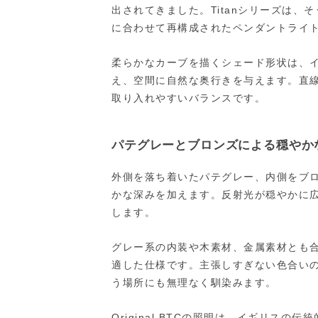
出されてきました。Titanシリーズは
に合わせて再構成されたペンダントライ
柔らかなカーブを描くシェード形状は、
え、空間に自然な奥行きを与えます。直
取り入れやすいバランスです。
パテグレーとブロンズによる穏やか
外側を落ち着いたパテグレー、内側をブ
かな深みを加えます。反射光が穏やかに
します。
グレー系の内装や木素材、金属素材とも
適した仕様です。主張しすぎない色合い
う場所にも無理なく馴染みます。
Original BTCの照明は、イギリス