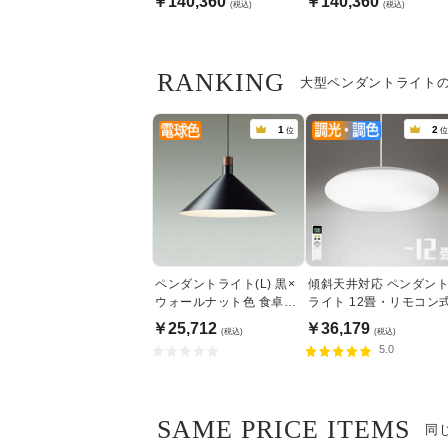
￥140,360
￥140,360
(税込)
(税込)
RANKING
大型ペンダントライト
1
2
位
位
ペンダントライト(L) 黒×
傾斜天井対応 ペンダン
ウォールナット色 食卓照
ライト 12畳・リモコン
明 | 100W
￥25,712
￥36,179
(税込)
(税込)
5.0
SAME PRICE ITEMS
同