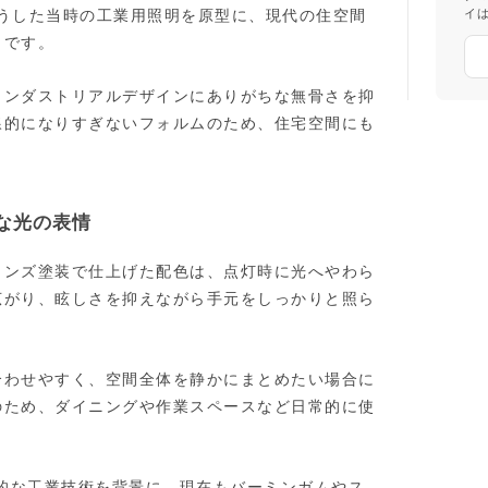
、そうした当時の工業用照明を原型に、現代の住空間
イ
トです。
インダストリアルデザインにありがちな無骨さを抑
線的になりすぎないフォルムのため、住宅空間にも
な光の表情
ロンズ塗装で仕上げた配色は、点灯時に光へやわら
広がり、眩しさを抑えながら手元をしっかりと照ら
合わせやすく、空間全体を静かにまとめたい場合に
のため、ダイニングや作業スペースなど日常的に使
の伝統的な工業技術を背景に、現在もバーミンガムやス