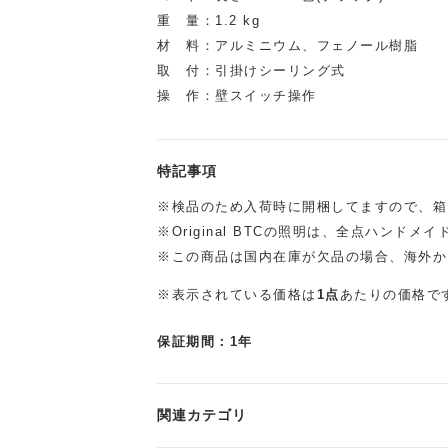
重 量：1.2 kg
材 料：アルミニウム、フェノール樹脂
取 付：引掛けシーリング式
操 作：壁スイッチ操作
特記事項
※検品のため入荷時に開梱してますので、箱
※Original BTCの照明は、全点ハンド
※この商品は国内在庫が欠品の場合、海外か
※表示されている価格は
1点
あたりの価格で
保証期間：1年
関連カテゴリ