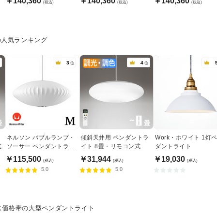
￥140,360
￥140,360
￥140,360
(税込)
(税込)
(税込)
の人気ランキング
3
4
位
位
ト
ネルソン バブルランプ・
傾斜天井用 ペンダントラ
Work・ホワイト 1灯
式
ソーサー ペンダントライ
イト 8畳・リモコン式
ダントライト
ト・ミディアム｜ハーマ
￥115,500
￥31,944
￥19,030
(税込)
(税込)
(税込)
ンミラー
5.0
5.0
じ価格帯の大型ペンダントライト