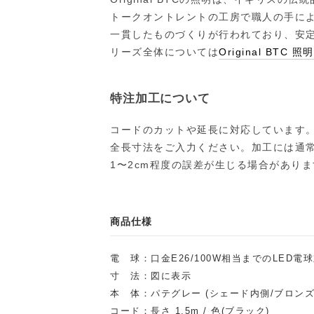
トークオントレントの工房で職人の手に
一貫したものづくりが行われており、安
リーズ全体については
Original BTC 
特注加工について
コードのカットや延長に対応しています
全長寸法をご入力ください。加工には通常
1〜2cm程度の誤差が生じる場合がありま
商品仕様
電 球：口金E26/100W相当までのLED
寸 法：図に表示
本 体：パテグレー (シェード内側/ブロンズ
コード：長さ 1.5m / 色(ブラック)