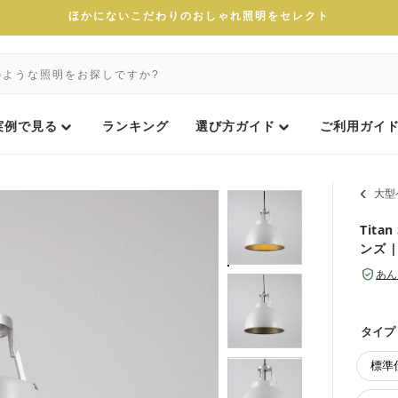
ほかにないこだわりのおしゃれ照明をセレクト
実例で見る
ランキング
選び方ガイド
ご利用ガイ
大型
Tit
ンズ | 
あん
タイプ
標準仕様