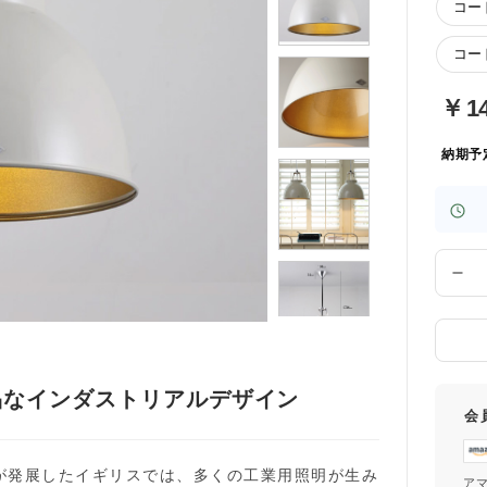
コード
コード
￥
1
納期予
数
量
品なインダストリアルデザイン
会
が発展したイギリスでは、多くの工業用照明が生み
ア