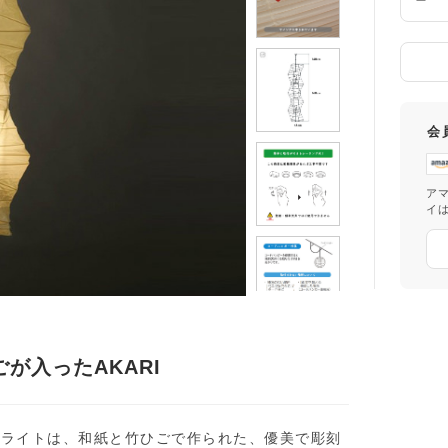
数
量
会
ア
イ
が入ったAKARI
ダントライトは、和紙と竹ひごで作られた、優美で彫刻