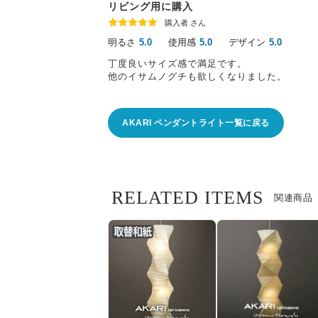
リビング用に購入
購入者 さん
明るさ
使用感
デザイン
5.0
5.0
5.0
丁度良いサイズ感で満足です。
他のイサムノグチも欲しくなりました。
AKARI ペンダントライト一覧に戻る
RELATED ITEMS
関連商品