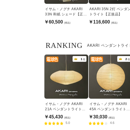
イサム・ノグチ AKARI
AKARI 35N 2灯 ペンダ
33N 和紙 シェード【正規
トライト【正規品】
品】
￥60,500
￥116,600
(税込)
(税込)
RANKING
AKARI ペンダントラ
1
2
位
位
イサム・ノグチ AKARI
イサム・ノグチ AKARI
21A ペンダントライト
45A ペンダントライト
【正規品】
【正規品】
￥45,430
￥30,030
(税込)
(税込)
5.0
4.6