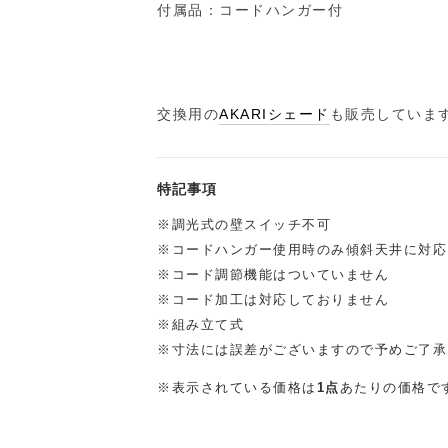
付属品：コードハンガー付
交換用の
AKARIシェード
も販売していま
特記事項
※調光式の壁スイッチ不可
※コードハンガー使用時のみ傾斜天井に対応
※コード調節機能はついていません
※コード加工は対応しておりません
※組み立て式
※寸法には誤差がございますので予めご了承
※表示されている価格は
1点
あたりの価格で