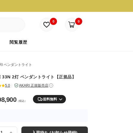
0
0
ド
閲覧履歴
ARI ペンダントライト
RI 33N 2灯 ペンダントライト【正規品】
5.0
｜
AKARI 正規販売店
i
08,900
送料無料
（税込）
入荷待ち (お知らせ登録)