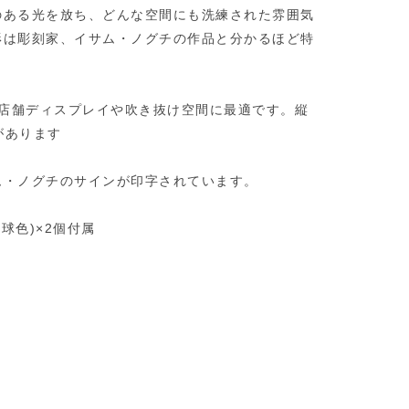
のある光を放ち、どんな空間にも洗練された雰囲気
形は彫刻家、イサム・ノグチの作品と分かるほど特
Iは店舗ディスプレイや吹き抜け空間に最適です。縦
があります
ム・ノグチのサインが印字されています。
電球色)×2個付属