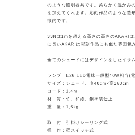
のような照明器具です。柔らかく温かみ
を加えてくれます。彫刻作品のような造
徴的です。
33Nは1mを超える高さの高さのAKAR
に長いAKARIは彫刻作品にも似た雰囲気
全てのシェードにはデザインをしたイサ
ランプ E26 LED電球一般型40W相当(
サイズ：シェード、巾48cm×高160cm
コード：1.4m
材 質：竹、和紙、鋼塗装仕上
重 量：1,6kg
取 付 引掛けシーリング式
操 作：壁スイッチ式