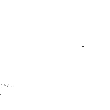
す
ください
す