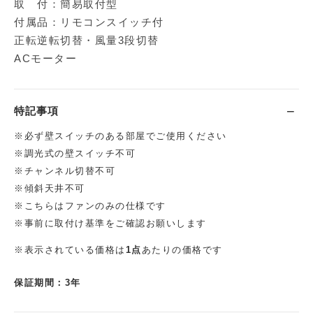
取 付：簡易取付型
付属品：リモコンスイッチ付
正転逆転切替・風量3段切替
ACモーター
特記事項
※必ず壁スイッチのある部屋でご使用ください
※調光式の壁スイッチ不可
※チャンネル切替不可
※傾斜天井不可
※こちらはファンのみの仕様です
※事前に取付け基準をご確認お願いします
※表示されている価格は
1点
あたりの価格です
保証期間：3年