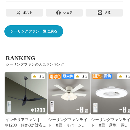
ポスト
シェア
送る
シーリングファン一覧に戻る
RANKING
シーリングファンの人気ランキング
1
2
3
位
位
インテリアファン｜
シーリングファンライ
シーリングファンラ
Φ1200・傾斜32°対応・
ト｜8畳・リバーシブ
ト｜8畳・薄型・調光