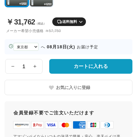
￥
31,762
送料無料
（税込）
メーカー希望小売価格
￥57,750
お
08月18日(火)
へ
お届け予定
届
け
先
カートに入れる
数
の
量
都
道
お気に入りに登録
府
県
会員登録不要でご注文いただけます
アマゾンペイならいつもの決済で簡単・安心。楽天ペイは楽