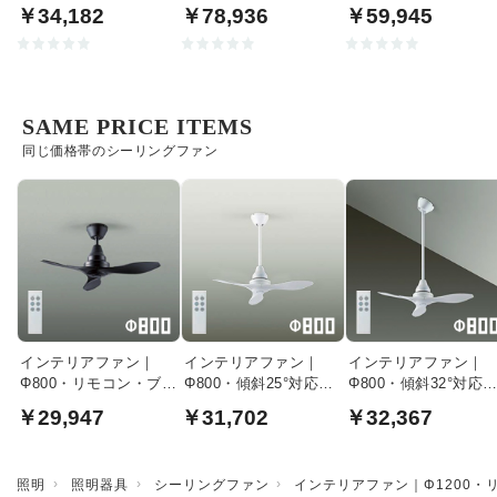
リモコン・ブラック
ル羽根・リモコン・ホ
調色・リモコン・ホ
￥34,182
￥78,936
￥59,945
ワイト
イト
SAME PRICE ITEMS
同じ価格帯のシーリングファン
インテリアファン｜
インテリアファン｜
インテリアファン｜
Φ800・リモコン・ブラ
Φ800・傾斜25°対応・
Φ800・傾斜32°対応
ック
リモコン・ホワイト
リモコン・ホワイト
￥29,947
￥31,702
￥32,367
照明
照明器具
シーリングファン
インテリアファン｜Φ1200・