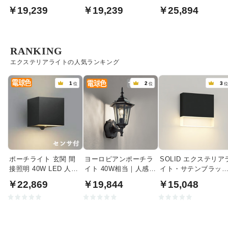
ー
ス | 60W相当
￥19,239
￥19,239
￥25,894
RANKING
エクステリアライトの人気ランキング
1
2
3
位
位
ポーチライト 玄関 間
ヨーロピアンポーチラ
SOLID エクステリア
接照明 40W LED 人感
イト 40W相当｜人感セ
イト・サテンブラッ
センサ | ブラック
ンサ付
｜40W相当
￥22,869
￥19,844
￥15,048