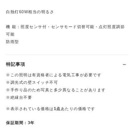
白熱灯60W相当の明るさ
機 能：照度センサ付・センサモード切替可能・点灯照度調節
可能
防雨型
特記事項
※この照明は有資格者による電気工事が必要です
※調光式の壁スイッチ不可
※手作り品のため写真と多少異なることがあります
※絶縁台不要
※表示されている価格は
1点
あたりの価格です
保証期間：3年