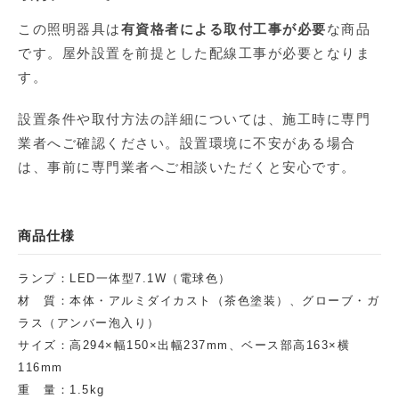
この照明器具は
有資格者による取付工事が必要
な商品
です。屋外設置を前提とした配線工事が必要となりま
す。
設置条件や取付方法の詳細については、施工時に専門
業者へご確認ください。設置環境に不安がある場合
は、事前に専門業者へご相談いただくと安心です。
商品仕様
ランプ：LED一体型7.1W（電球色）
材 質：本体・アルミダイカスト（茶色塗装）、グローブ・ガ
ラス（アンバー泡入り）
サイズ：高294×幅150×出幅237mm、ベース部高163×横
116mm
重 量：1.5kg