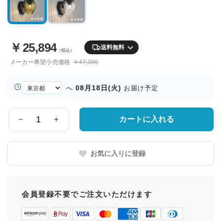
￥
25,894
送料無料
（税込）
メーカー希望小売価格
￥47,080
お
08月18日(火)
へ
お届け予定
届
け
先
カートに入れる
数
の
量
都
道
お気に入りに登録
府
県
会員登録不要でご注文いただけます