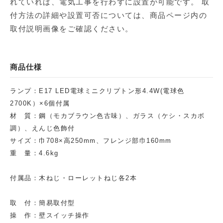
れていれば、電気工事を行わずに設置が可能です。 取
付方法の詳細や設置可否については、商品ページ内の
取付説明画像をご確認ください。
商品仕様
ランプ：E17 LED電球ミニクリプトン形4.4W(電球色
2700K）×6個付属
材 質：鋼（モカブラウン色古味）、ガラス（ケシ・スカボ
調）、えんじ色飾付
サイズ：巾708×高250mm、フレンジ部巾160mm
重 量：4.6kg
付属品：木ねじ・ローレットねじ各2本
取 付：簡易取付型
操 作：壁スイッチ操作