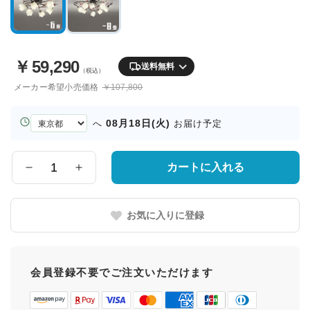
￥
59,290
送料無料
（税込）
メーカー希望小売価格
￥107,800
お
08月18日(火)
へ
お届け予定
届
け
先
カートに入れる
数
の
量
都
道
お気に入りに登録
府
県
会員登録不要でご注文いただけます