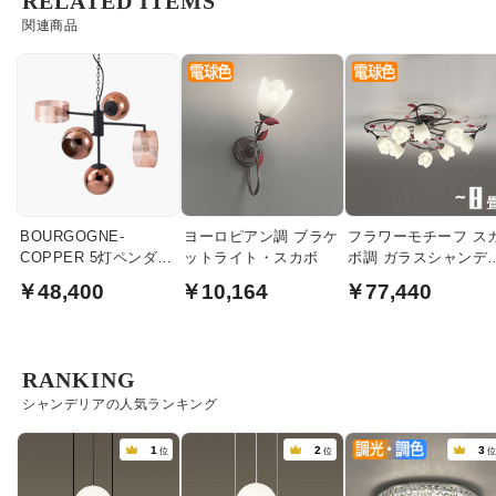
RELATED ITEMS
関連商品
BOURGOGNE-
ヨーロピアン調 ブラケ
フラワーモチーフ ス
COPPER 5灯ペンダン
ットライト・スカボ
ボ調 ガラスシャンデ
トライト
ア・8畳
￥48,400
￥10,164
￥77,440
RANKING
シャンデリアの人気ランキング
1
2
3
位
位