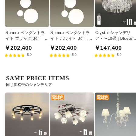
Sphere ペンダントラ
Sphere ペンダントラ
Crystal シャンデリ
イト ブラック 3灯｜吹
イト ホワイト 3灯｜吹
ア・〜10畳 | Bluetoot
き抜け対応・乳白アク
き抜け対応・乳白アク
対応 リモコン付属
￥202,400
￥202,400
￥147,400
リル・リズム
リル・リズム
5.0
5.0
5.0
SAME PRICE ITEMS
同じ価格帯のシャンデリア