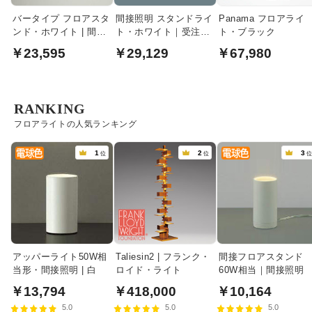
バータイプ フロアスタ
間接照明 スタンドライ
Panama フロアライ
ンド・ホワイト | 間接
ト・ホワイト｜受注生
ト・ブラック
照明
産品
￥23,595
￥29,129
￥67,980
RANKING
フロアライトの人気ランキング
1
2
3
位
位
アッパーライト50W相
Taliesin2 | フランク・
間接フロアスタンド
当形・間接照明 | 白
ロイド・ライト
60W相当｜間接照明
￥13,794
￥418,000
￥10,164
5.0
5.0
5.0