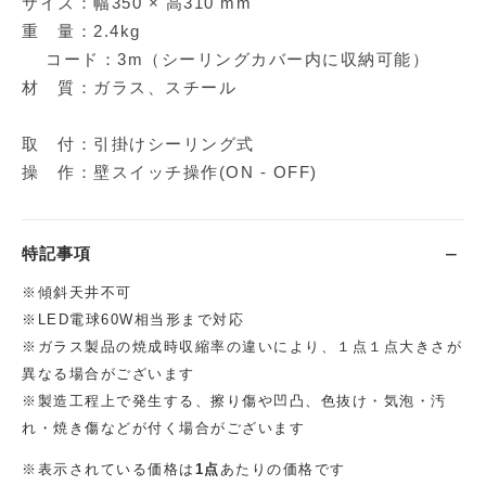
サイズ：幅350 × 高310 mm
重 量：2.4kg
コード：3m（シーリングカバー内に収納可能）
材 質：ガラス、スチール
取 付：引掛けシーリング式
操 作：壁スイッチ操作(ON - OFF)
特記事項
※傾斜天井不可
※LED電球60W相当形まで対応
※ガラス製品の焼成時収縮率の違いにより、１点１点大きさが
異なる場合がございます
※製造工程上で発生する、擦り傷や凹凸、色抜け・気泡・汚
れ・焼き傷などが付く場合がございます
※表示されている価格は
1点
あたりの価格です