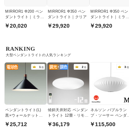
MIRROR1 Φ200 ペン
MIRROR1 Φ350 ペン
MIRROR1 Φ350 ペン
ダントライト｜ミラー
ダントライト｜クリア
ダントライト｜ミラ
コッパー
グレー
￥20,020
￥29,920
￥29,920
RANKING
大型ペンダントライトの人気ランキング
1
2
3
位
位
ペンダントライト(L)
傾斜天井対応 ペンダン
ネルソン バブルラン
黒×ウォールナット色
トライト 12畳・リモコ
プ・ソーサー ペンダ
食卓照明 | 100W
ン式
トライト・ミディア
￥25,712
￥36,179
￥115,500
｜ハーマンミラー