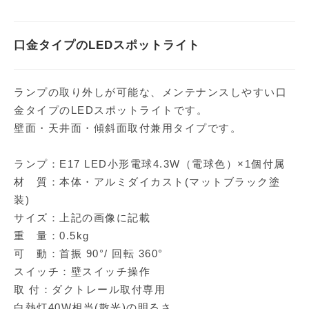
口金タイプのLEDスポットライト
ランプの取り外しが可能な、メンテナンスしやすい口
金タイプのLEDスポットライトです。
壁面・天井面・傾斜面取付兼用タイプです。
ランプ：E17 LED小形電球4.3W（電球色）×1個付属
材 質：本体・アルミダイカスト(マットブラック塗
装)
サイズ：上記の画像に記載
重 量：0.5kg
可 動：首振 90°/ 回転 360°
スイッチ：壁スイッチ操作
取 付：ダクトレール取付専用
白熱灯40W相当(散光)の明るさ