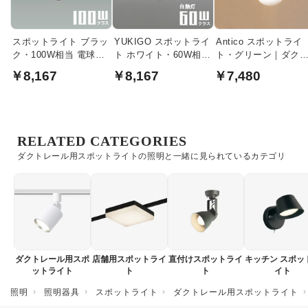
スポットライト ブラッ
YUKIGO スポットライ
Antico スポットライ
ク・100W相当 電球色 |
ト ホワイト・60W相当
ト・グリーン｜ダク
ダクトレール用
電球色 | ダクトレール
レール用
￥8,167
￥8,167
￥7,480
用
RELATED CATEGORIES
ダクトレール用スポットライトの照明と一緒に見られているカテゴリ
ダクトレール用スポ
店舗用スポットライ
直付けスポットライ
キッチン スポッ
ットライト
ト
ト
イト
照明
照明器具
スポットライト
ダクトレール用スポットライト