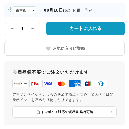
お
08月18日(火)
へ
お届け予定
届
け
先
カートに入れる
数
の
量
都
道
お気に入りに登録
府
県
会員登録不要でご注文いただけます
アマゾンペイならいつもの決済で簡単・安心。楽天ペイは楽
天ポイントを貯めたり使ったりできます。
インボイス対応の領収書 発行可能