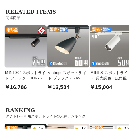
RELATED ITEMS
関連商品
MINI-30° スポットライ
Vintage スポットライ
MINI-S スポットライ
ト ブラック・JDR75W
ト ブラック・60W 調
ト 調光調色・広角配
相当 | ダクトレール用
光調色｜ダクトレール
JDR50W相当 |
￥16,786
￥12,584
￥15,004
用
Bluetooth・オフホワ
ト
RANKING
ダクトレール用スポットライトの人気ランキング
1
2
3
位
位