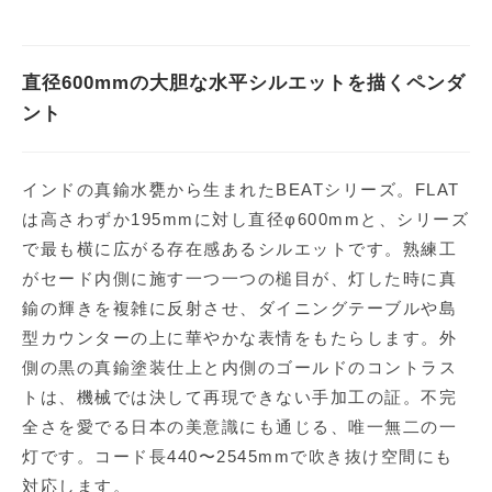
直径600mmの大胆な水平シルエットを描くペンダ
ント
インドの真鍮水甕から生まれたBEATシリーズ。FLAT
は高さわずか195mmに対し直径φ600mmと、シリーズ
で最も横に広がる存在感あるシルエットです。熟練工
がセード内側に施す一つ一つの槌目が、灯した時に真
鍮の輝きを複雑に反射させ、ダイニングテーブルや島
型カウンターの上に華やかな表情をもたらします。外
側の黒の真鍮塗装仕上と内側のゴールドのコントラス
トは、機械では決して再現できない手加工の証。不完
全さを愛でる日本の美意識にも通じる、唯一無二の一
灯です。コード長440〜2545mmで吹き抜け空間にも
対応します。