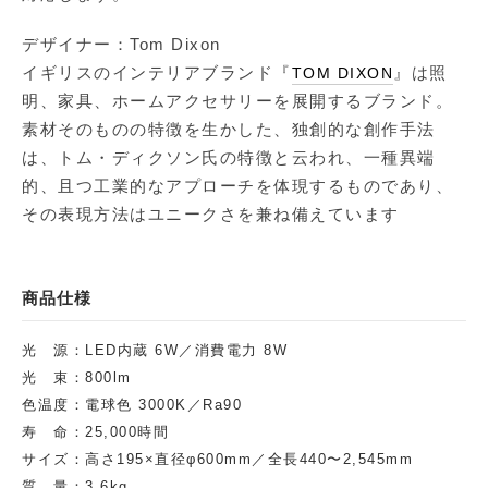
デザイナー：Tom Dixon
イギリスのインテリアブランド『
』は照
TOM DIXON
明、家具、ホームアクセサリーを展開するブランド。
素材そのものの特徴を生かした、独創的な創作手法
は、トム・ディクソン氏の特徴と云われ、一種異端
的、且つ工業的なアプローチを体現するものであり、
その表現方法はユニークさを兼ね備えています
商品仕様
光 源：LED内蔵 6W／消費電力 8W
光 束：800lm
色温度：電球色 3000K／Ra90
寿 命：25,000時間
サイズ：高さ195×直径φ600mm／全長440〜2,545mm
質 量：3.6kg