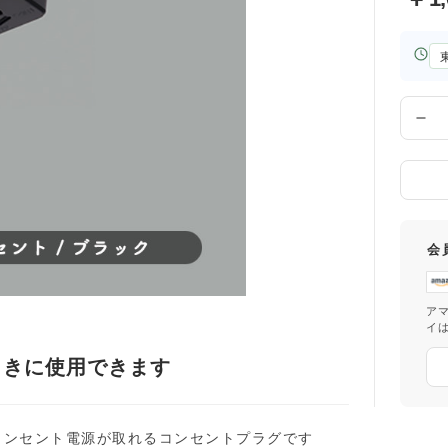
お
届
け
先
数
の
量
都
道
府
県
会
ア
イ
ときに使用できます
コンセント電源が取れるコンセントプラグです