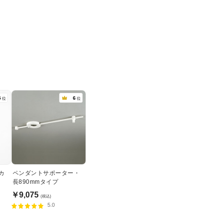
5
6
位
位
カ
ペンダントサポーター・
長890mmタイプ
￥9,075
(税込)
5.0