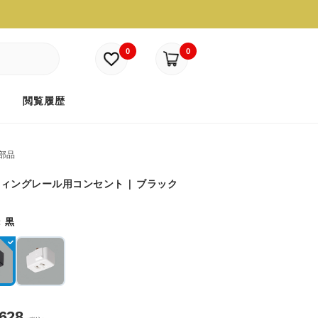
0
0
ド
閲覧履歴
部品
ィングレール用コンセント | ブラック
：
黒
,628