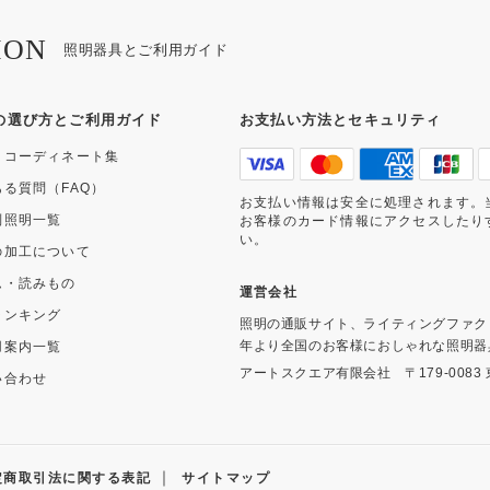
ION
照明器具とご利用ガイド
の選び方とご利用ガイド
お支払い方法とセキュリティ
・コーディネート集
ある質問（FAQ）
お支払い情報は安全に処理されます。
別照明一覧
お客様のカード情報にアクセスしたり
い。
の加工について
ム・読みもの
運営会社
ランキング
照明の通販サイト、ライティングファク
年より全国のお客様におしゃれな照明器
用案内一覧
アートスクエア有限会社
〒179-008
い合わせ
｜
定商取引法に関する表記
サイトマップ