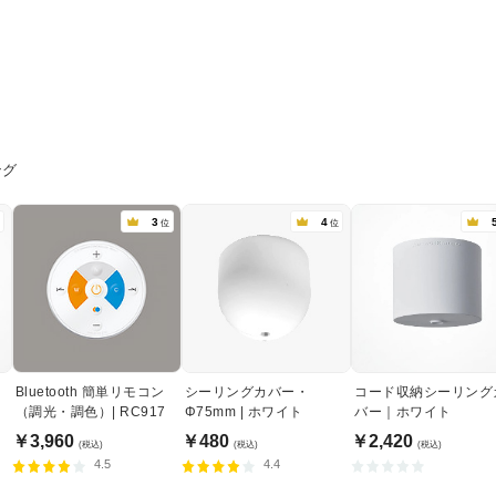
ング
3
4
位
位
Bluetooth 簡単リモコン
シーリングカバー・
コード収納シーリング
（調光・調色）| RC917
Φ75mm | ホワイト
バー｜ホワイト
￥3,960
￥480
￥2,420
(税込)
(税込)
(税込)
4.5
4.4