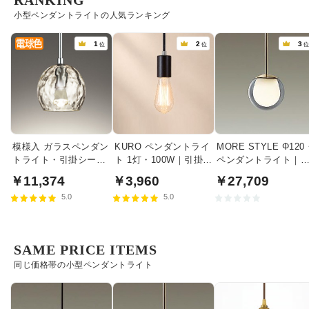
RANKING
小型ペンダントライトの人気ランキング
1
2
3
位
位
模様入 ガラスペンダン
KURO ペンダントライ
MORE STYLE Φ120
トライト・引掛シーリ
ト 1灯・100W｜引掛シ
ペンダントライト｜
ング式
ーリング式
モークガラス
￥11,374
￥3,960
￥27,709
5.0
5.0
SAME PRICE ITEMS
同じ価格帯の小型ペンダントライト