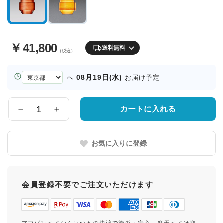
￥
41,800
送料無料
（税込）
お
08月19日(水)
へ
お届け予定
届
け
先
カートに入れる
数
の
量
都
道
お気に入りに登録
府
県
会員登録不要でご注文いただけます