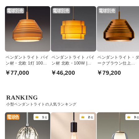
ペンダントライト パイ
ペンダントライト パイ
ペンダントライト・
ン材・北欧 1灯 100W |
ン材 北欧・100W |
ークブラウン仕上
ヤコブソンランプ
JAKOBSSON LAMP
100W形 | ヤコブソン
￥77,000
￥46,200
￥79,200
ンプ
RANKING
小型ペンダントライトの人気ランキング
1
2
3
位
位