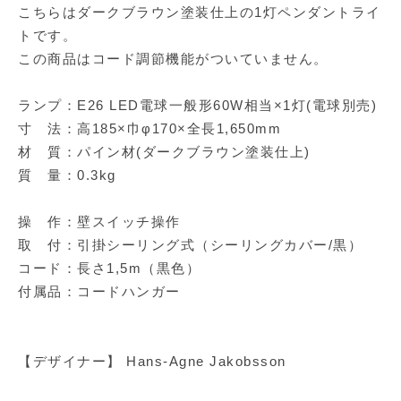
こちらはダークブラウン塗装仕上の1灯ペンダントライ
トです。
この商品はコード調節機能がついていません。
ランプ：E26 LED電球一般形60W相当×1灯(電球別売)
寸 法：高185×巾φ170×全長1,650mm
材 質：パイン材(ダークブラウン塗装仕上)
質 量：0.3kg
操 作：壁スイッチ操作
取 付：引掛シーリング式（シーリングカバー/黒）
コード：長さ1,5m（黒色）
付属品：コードハンガー
【デザイナー】 Hans-Agne Jakobsson