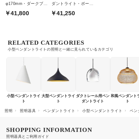
φ170mm・ダークブラ
ダントライト・ボーン
ウン仕上 北欧 |
チャイナ
￥41,800
￥41,250
JAKOBSSON LAMP
RELATED CATEGORIES
小型ペンダントライトの照明と一緒に見られているカテゴリ
小型ペンダントライ
大型ペンダントライ
ダクトレール用ペン
和風ペンダント
ト
ト
ダントライト
ト
照明
照明器具
ペンダントライト
小型ペンダントライト
ペン
SHOPPING INFORMATION
照明器具とご利用ガイド