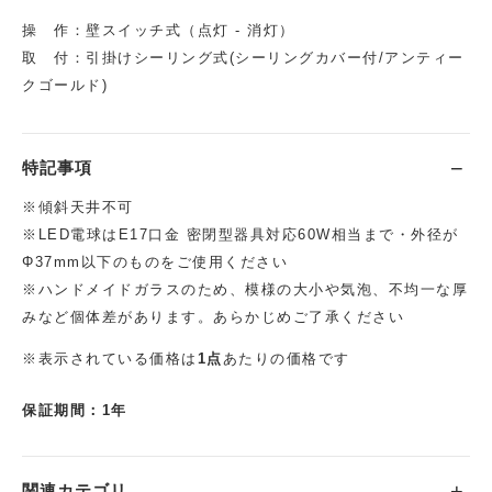
操 作：壁スイッチ式（点灯 - 消灯）
取 付：引掛けシーリング式(シーリングカバー付/アンティー
クゴールド)
特記事項
※傾斜天井不可
※LED電球はE17口金 密閉型器具対応60W相当まで・外径が
Φ37mm以下のものをご使用ください
※ハンドメイドガラスのため、模様の大小や気泡、不均一な厚
みなど個体差があります。あらかじめご了承ください
※表示されている価格は
1点
あたりの価格です
保証期間：1年
関連カテゴリ