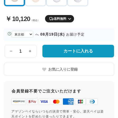
￥
10,120
送料無料
（税込）
お
08月19日(水)
へ
お届け予定
届
け
先
カートに入れる
数
の
量
都
道
お気に入りに登録
府
県
会員登録不要でご注文いただけます
アマゾンペイならいつもの決済で簡単・安心。楽天ペイは楽
天ポイントを貯めたり使ったりできます。