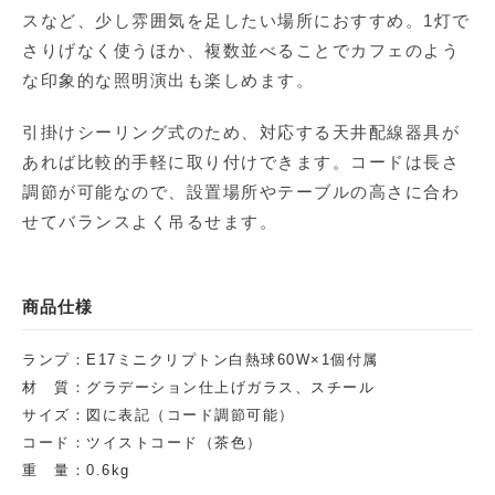
スなど、少し雰囲気を足したい場所におすすめ。1灯で
さりげなく使うほか、複数並べることでカフェのよう
な印象的な照明演出も楽しめます。
引掛けシーリング式のため、対応する天井配線器具が
あれば比較的手軽に取り付けできます。コードは長さ
調節が可能なので、設置場所やテーブルの高さに合わ
せてバランスよく吊るせます。
商品仕様
ランプ：E17ミニクリプトン白熱球60W×1個付属
材 質：グラデーション仕上げガラス、スチール
サイズ：図に表記（コード調節可能）
コード：ツイストコード（茶色）
重 量：0.6kg