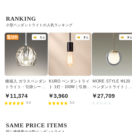
RANKING
小型ペンダントライトの人気ランキング
1
2
3
位
位
模様入 ガラスペンダン
KURO ペンダントライ
MORE STYLE Φ120
トライト・引掛シーリ
ト 1灯・100W｜引掛シ
ペンダントライト｜
ング式
ーリング式
モークガラス
￥11,374
￥3,960
￥27,709
5.0
5.0
SAME PRICE ITEMS
同じ価格帯の小型ペンダントライト