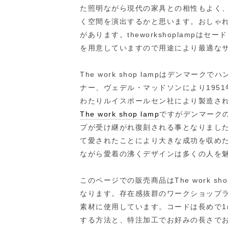
た照明ながら現代の家具との相性もよく
く空間を演出するかと思います。おしゃ
があります。theworkshoplamp
を用意していますので用途により最適な
The work shop lampはデンマ
ナー、ヴェデル・マッドソンにより1951年に
わたりルイスポールセン社により製造さ
The work shop lamp
ですがデンマークのm
プが受け継がれ復刻される事となりました。当
て愛されたことにより大きな成功を収め
ながら愛着の沸くデザインは多くの人を
このページでの販売商品はThe work shop 
なります。存在感抜群のワークショップ
素材に使用しています。コードは長めで1
する方法と、特注加工でお好みの長さで