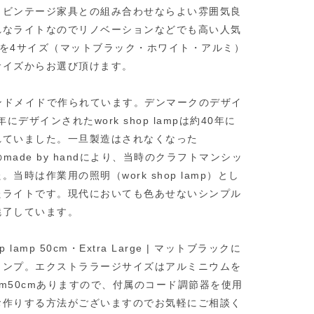
、ビンテージ家具との組み合わせならよい雰囲気良
れなライトなのでリノベーションなどでも高い人気
はセードを4サイズ（マットブラック・ホワイト・アルミ）
サイズからお選び頂けます。
ークでハンドメイドで作られています。デンマークのデザイ
デザインされたwork shop lampは約40年に
れていました。一旦製造はされなくなった
ade by handにより、当時のクラフトマンシッ
時は作業用の照明（work shop lamp）とし
たライトです。現代においても色あせないシンプル
魅了しています。
lamp 50cm・Extra Large | マットブラックに
ランプ。エクストララージサイズはアルミニウムを
m50cmありますので、付属のコード調節器を使用
お作りする方法がございますのでお気軽にご相談く