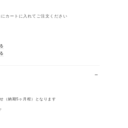
緒にカートに入れてご注文ください
る
る
せ（納期5ヶ月程）となります
す