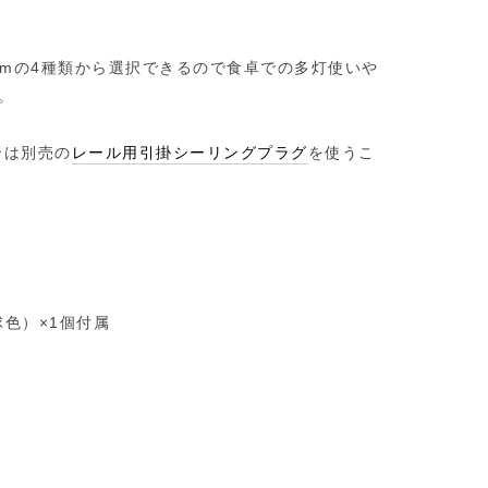
50cmの4種類から選択できるので食卓での多灯使いや
。
合は別売の
レール用引掛シーリングプラグ
を使うこ
球色）×1個付属