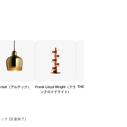
Ve
THE WORKSHOP LAMP
Artek（アルテック）
Frank Lloyd Wright（フラ
ンクロイドライト）
トブラック [生産終了]