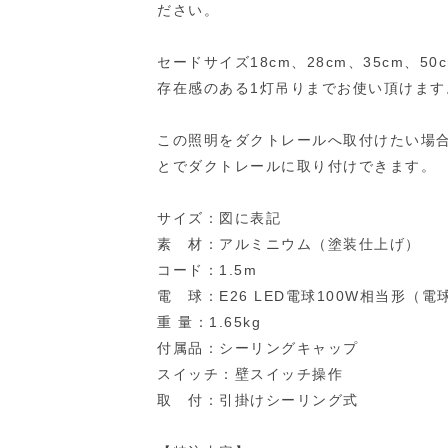
ださい。
セードサイズ18cm、28cm、35cm、
存在感のある1灯吊りまでお使い頂けます
この照明をダクトレールへ取付けたい場
とでダクトレールに取り付けできます。
サイズ：図に表記
素 材：アルミニウム（塗装仕上げ）
コード：1.5m
電 球：E26 LED電球100W相当形（電
重 量：1.65kg
付属品：シーリングキャップ
スイッチ：壁スイッチ操作
取 付：引掛けシーリング式