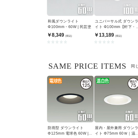
和風ダウンライト
ユニバーサル式 ダウン
Φ100mm・60W | 民芸塗
イト Φ100mm【軒下・
内兼用】
￥8,349
￥13,189
(税込)
(税込)
SAME PRICE ITEMS
同
防雨型 ダウンライト
屋内・屋外兼用 ダウン
Φ125mm 電球色 60W |
イト Φ75mm 60Ｗ｜温