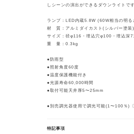
しシーンの演出ができるダウンライトで
ランプ：LED内蔵5.8W (60W相当の明る
材 質：アルミダイカスト(シルバー塗装)
サイズ：径φ116・埋込穴φ100・埋込深71
重 量：0.3kg
●防雨型
●照射角度60度
●温度保護機能付き
●光源寿命60,000時間
●取付可能天井厚5〜25mm
●別売調光器使用で調光可能(1〜100％)
特記事項