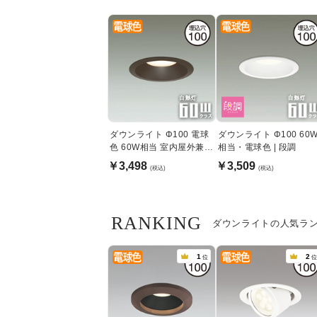
ダウンライト Φ100 電球
ダウンライト Φ100 60
色 60W相当 室内屋外兼用
相当・電球色 | 段調
| ブラック
￥3,498
￥3,509
(税込)
(税込)
RANKING
ダウンライトの人気ラ
1
2
位
位