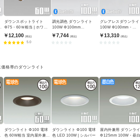
ラ
ダウンスポットライト
調光調色 ダウンライト
グレアレスダウンライ
室
Φ75・60Ｗ相当 | ホワイ
100W Φ100mm
100W Φ100mm・
ト
Bluetooth｜ホワイト
Bluetooth｜ホワイト
￥12,100
￥7,744
￥13,310
(税込)
(税込)
(税込)
5.0
じ価格帯のダウンライト
ラ
ダウンライト Φ100 電球
ダウンライト Φ100 電球
屋内外兼用 ダウンラ
白
色 60W相当 室内屋外兼用
色 LED 100W | シルバー
Φ125mm 100W・昼