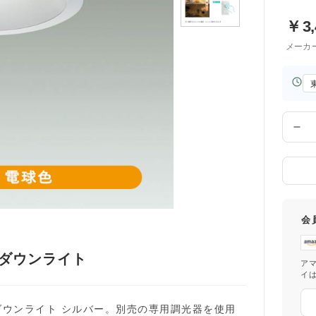
￥
3
メーカ
お
届
け
先
数
の
量
都
道
府
県
会
型ダウンライト
ア
イ
ウンライト シルバー。別売の専用調光器を使用