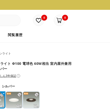
0
0
ド
閲覧履歴
ンライト
ライト Φ100 電球色 60W相当 室内屋外兼用
ルバー
しん3年保証
i
：
シルバー