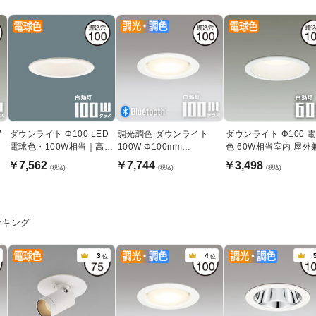
W
ダウンライト Φ100 LED
調光調色 ダウンライト
ダウンライト Φ100 
電球色・100W相当｜高演
100W Φ100mm
色 60W相当室内 屋外
色
Bluetooth｜ホワイト
｜ホワイト
￥7,562
￥7,744
￥3,498
(税込)
(税込)
(税込)
ンキング
3
4
位
位