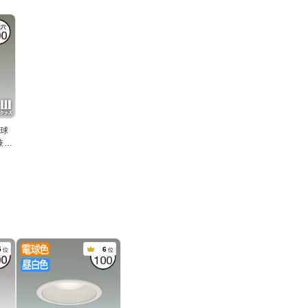
電球
兼用
5
6
位
位