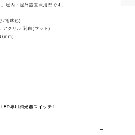
す。屋内・屋外設置兼用型です。
さ/電球色)
､アクリル 乳白(マット)
(mm)
〔
LED専用調光器スイッチ
〕