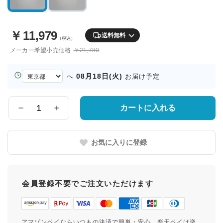
￥
11,979
送料無料
（税込）
メーカー希望小売価格
￥21,780
お
08月18日(火)
へ
お届け予定
届
け
先
カートに入れる
数
の
量
都
道
お気に入りに登録
府
県
会員登録不要でご注文いただけます
アマゾンペイならいつもの決済で簡単・安心。楽天ペイは楽