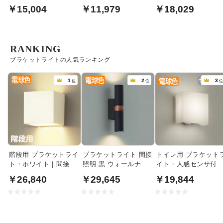
￥15,004
￥11,979
￥18,029
RANKING
ブラケットライトの人気ランキング
1
2
3
位
位
階段用 ブラケットライ
ブラケットライト 間接
トイレ用 ブラケット
ト・ホワイト｜間接照
照明 黒 ウォールナッ
イト・人感センサ付
明
ト｜上下配光
￥26,840
￥29,645
￥19,844