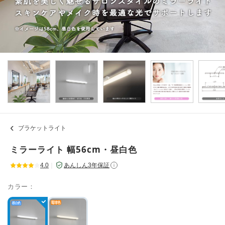
ブラケットライト
ミラーライト 幅56cm・昼白色
4.0
｜
あんしん3年保証
i
カラー：