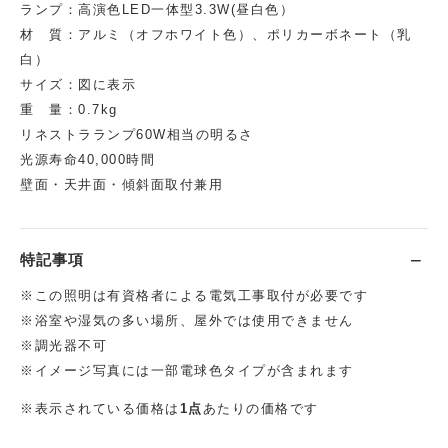
ランプ：高演色LED一体型3.3W(昼白色）
材 質：アルミ（オフホワイト色）、ポリカーボネート（乳
白）
サイズ：図に表示
重 量：0.7kg
リネストラランプ60W相当の明るさ
光源寿命40,000時間
壁面・天井面・傾斜面取付兼用
特記事項
※この照明は有資格者による電気工事取付が必要です
※浴室や湿気の多い場所、屋外では使用できません
※調光器不可
※イメージ写真には一部電球色タイプが含まれます
※表示されている価格は
1点
あたりの価格です