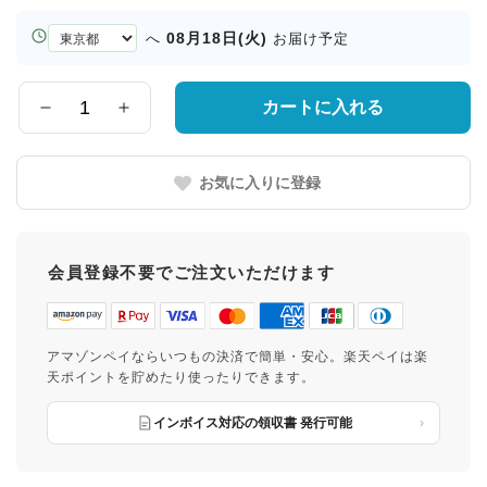
お
08月18日(火)
へ
お届け予定
届
け
先
カートに入れる
数
の
量
都
道
お気に入りに登録
府
県
会員登録不要でご注文いただけます
アマゾンペイならいつもの決済で簡単・安心。楽天ペイは楽
天ポイントを貯めたり使ったりできます。
インボイス対応の領収書 発行可能