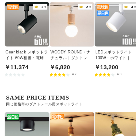
1
2
3
位
位
Gear black スポットラ
WOODY ROUND・ナ
LEDスポットライト
イト 60W相当・電球色
チュラル｜ダクトレー
100W・ホワイト｜光
| ダクトレール用
ル用
色切替
￥11,374
￥6,820
￥13,200
4.7
4.3
SAME PRICE ITEMS
同じ価格帯のダクトレール用スポットライト