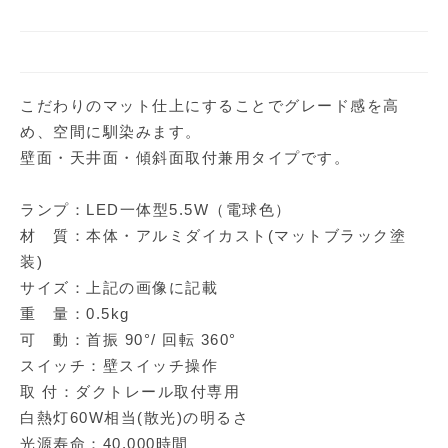
こだわりのマット仕上にすることでグレード感を高
め、空間に馴染みます。
壁面・天井面・傾斜面取付兼用タイプです。
ランプ：LED一体型5.5W（電球色）
材 質：本体・アルミダイカスト(マットブラック塗
装)
サイズ：上記の画像に記載
重 量：0.5kg
可 動：首振 90°/ 回転 360°
スイッチ：壁スイッチ操作
取 付：ダクトレール取付専用
白熱灯60W相当(散光)の明るさ
光源寿命：40,000時間