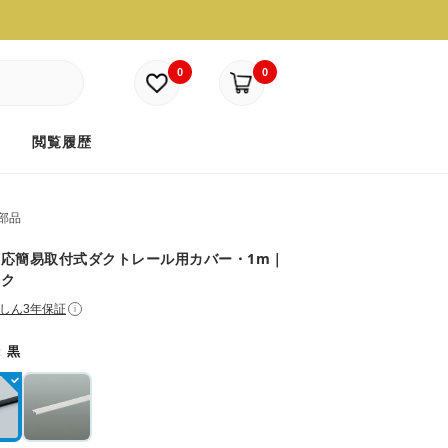
0
0
ド
閲覧履歴
部品
応簡易取付式ダクトレール用カバー・1m｜
ック
しん3年保証
i
：
黒