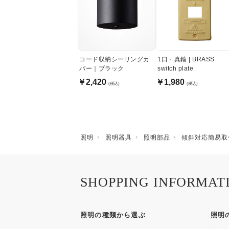
コード収納シーリングカ
1口・真鍮 | BRASS
バー｜ブラック
switch plate
￥2,420
￥1,980
(税込)
(税込)
照明
照明器具
照明部品
傾斜対応簡易取
SHOPPING INFORMAT
照明の種類から選ぶ
照明