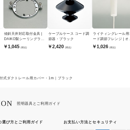
傾斜天井対応取付金具 |
ケーブルケース コード調
ライティングレール用
DAIKO製シーリングライ
節器・ブラック
ード調節フレンジ | オ
ト専用
ホワイト
￥1,045
￥2,420
￥1,026
(税込)
(税込)
(税込)
付式ダクトレール用カバー・1m｜ブラック
ION
照明器具とご利用ガイド
の選び方とご利用ガイド
お支払い方法とセキュリティ