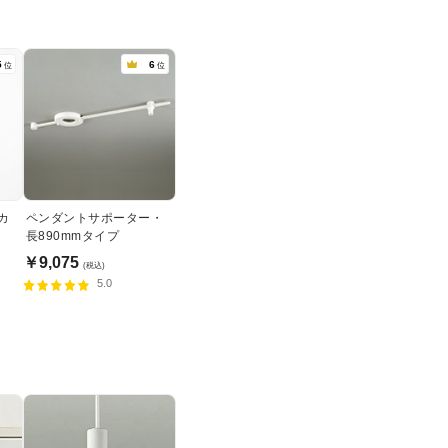
5
6
位
位
カ
ペンダントサポーター・
長890mmタイプ
￥9,075
(税込)
5.0