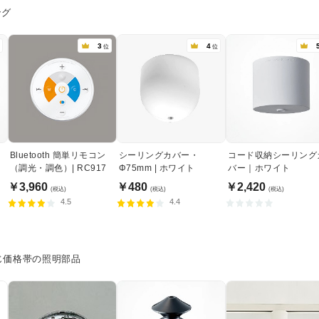
ング
3
4
位
位
Bluetooth 簡単リモコン
シーリングカバー・
コード収納シーリング
（調光・調色）| RC917
Φ75mm | ホワイト
バー｜ホワイト
￥3,960
￥480
￥2,420
(税込)
(税込)
(税込)
4.5
4.4
じ価格帯の照明部品