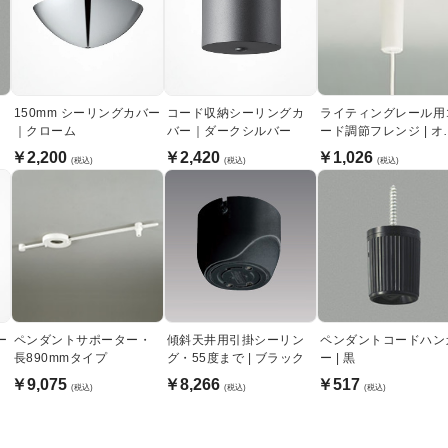
150mm シーリングカバー
コード収納シーリングカ
ライティングレール用
｜クローム
バー｜ダークシルバー
ード調節フレンジ | オ
ホワイト
￥2,200
￥2,420
￥1,026
(税込)
(税込)
(税込)
ー
ペンダントサポーター・
傾斜天井用引掛シーリン
ペンダントコードハン
長890mmタイプ
グ・55度まで | ブラック
ー | 黒
￥9,075
￥8,266
￥517
(税込)
(税込)
(税込)