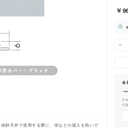
￥
9
お
届
け
先
数
の
量
都
道
府
県
会
ア
イ
を傾斜天井で使用する際に、埃などの侵入を防いで