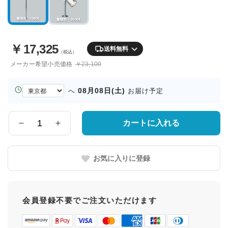
￥
17,325
送料無料
（税込）
メーカー希望小売価格
￥23,100
お
08月08日(土)
へ
お届け予定
届
け
先
カートに入れる
数
の
量
都
道
お気に入りに登録
府
県
会員登録不要でご注文いただけます