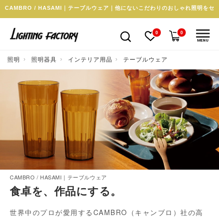
CAMBRO / HASAMI｜テーブルウェア｜他にないこだわりのおしゃれ照明をセ
0
0
MENU
照明
照明器具
インテリア用品
テーブルウェア
CAMBRO / HASAMI｜テーブルウェア
食卓を、作品にする。
世界中のプロが愛用するCAMBRO（キャンブロ）社の高