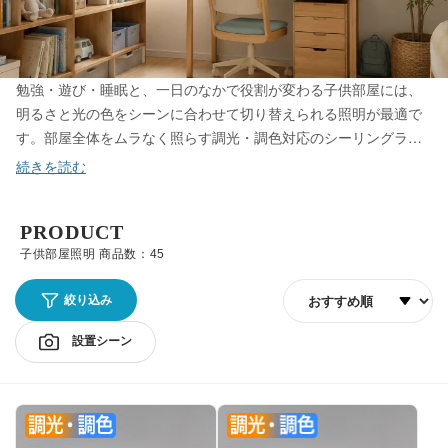
勉強・遊び・睡眠と、一日のなかで役割が変わる子供部屋には、
明るさと光の色をシーンに合わせて切り替えられる照明が最適で
す。部屋全体をムラなく照らす調光・調色対応のシーリングライ
ト、手元をくっきり照らして集中をサポートするデスクライト、
夜のトイレや寝かしつけに安心なナイトライトまで取り揃えてい
ます。まぶしさを抑えた光は目にやさしく、成長に合わせて長く
PRODUCT
使えるデザインを厳選。子供部屋の電気を新しくしたい方にも、
お子さまの毎日を健やかに照らす一灯をお選びください。
子供部屋照明 商品数：45
並び順
絞り込み
設置シーン