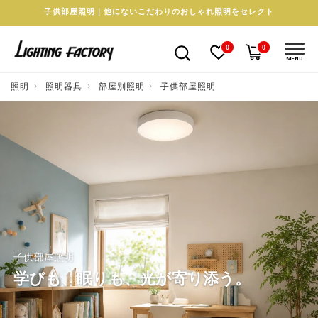
子供部屋照明｜他にないこだわりのおしゃれ照明をセレクト
0
0
MENU
照明
照明器具
部屋別照明
子供部屋照明
子供部屋照明
学びも、眠りも、光が寄り添う。