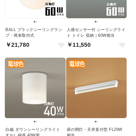
BALL ブラックシーリングラン
人感センサー付 シーリングライ
プ・簡単取付式
ト トイレ 収納｜60W相当
￥21,780
￥11,550
白磁 ダウンシーリングライト
床の間灯・天井直付型 FL20W
すかし磁器 40W形
相当