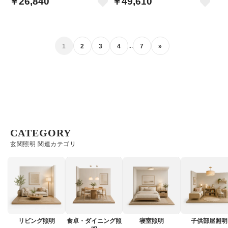
￥26,840
￥49,610
...
1
2
3
4
7
»
CATEGORY
玄関照明 関連カテゴリ
リビング照明
食卓・ダイニング照
寝室照明
子供部屋照明