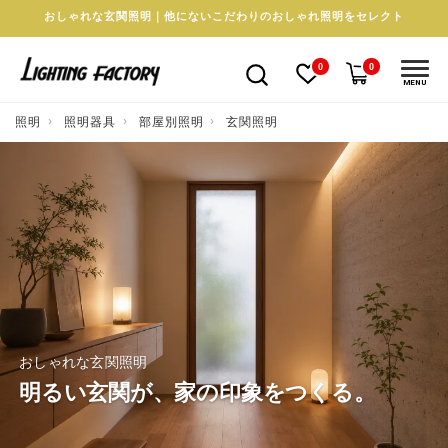
おしゃれな玄関照明｜他にないこだわりのおしゃれ照明をセレクト
0
0
MENU
照明
照明器具
部屋別照明
玄関照明
おしゃれな玄関照明
明るい玄関が、家の印象をつくる。