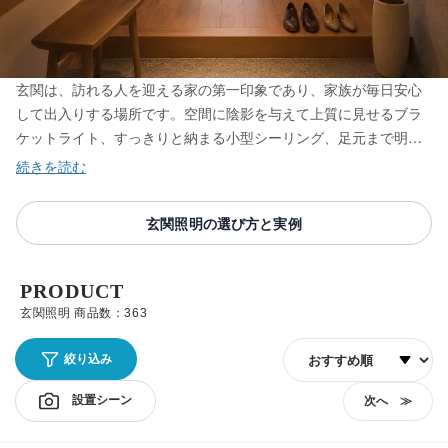
玄関は、訪れる人を迎える家の第一印象であり、家族が毎日安心
して出入りする場所です。空間に陰影を与えて上質に見せるブラ
ケットライト、すっきりと納まる小型シーリング、足元まで明る
く照らすダウンライト、自動で点灯する人感センサー付きまで、
玄関にふさわしい照明を取り揃えています。あたたかな光は帰宅
の安心感を生み、デザイン性の高い一灯は住まいの個性を引き立
玄関照明の選び方と実例
てます。玄関の電気が古くなってきた方も、おしゃれな玄関照明
をお探しの方も、空間の広さや天井高に合わせて最適な灯りをお
選びください。
PRODUCT
玄関照明 商品数：363
並び順
絞り込み
設置シーン
次へ ≫