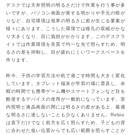
デスクでは天井照明の明るさだけで作業を行う事が多
いですが、パソコン画面が発する明かりや手元の暗が
りなど、自宅環境は視界の明るさに差が生じる要素が
様々にあります。こうした環境では瞳孔の収縮がかな
り大きくなり、目に負担がかかります。このデスクラ
イトでは作業環境を良質で均一な光で照らすため、明
るさの差を抑制し、目が疲れにくいワークスペースを
作ります。
昨今、子供の学習方法や机で過ごす時間も大きく変化
しています。タブレット端末が学習の場に普及し、余
暇の時間でも携帯ゲーム機やスマートフォンなど目を
酷使するデバイスの使用が一般的になっています。室
内照明と液晶画面の間には明るさの差がある上、最適
な明るさに達しないことも少なくありません。Rebio
は直下だけでなく前方を広く照らすため、子どもの背
に合わせた低い位置からでも広い範囲を照らすことが