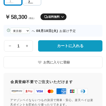
￥
58,300
送料無料
（税込）
お
08月18日(火)
へ
お届け予定
届
け
先
カートに入れる
数
の
量
都
道
お気に入りに登録
府
県
会員登録不要でご注文いただけます
アマゾンペイならいつもの決済で簡単・安心。楽天ペイは楽
天ポイントを貯めたり使ったりできます。