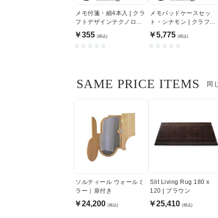
メモ付箋・細4本入 | クラ
メモパッドケースセッ
フトデザインテクノロジ
ト・シナモン | クラフト
ー
デザインテクノロジー
￥355
￥5,775
(税込)
(税込)
SAME PRICE ITEMS
同
ソルティール ウォールミ
Slit Living Rug 180 x
ラー｜扉付き
120 | ブラウン
￥24,200
￥25,410
(税込)
(税込)