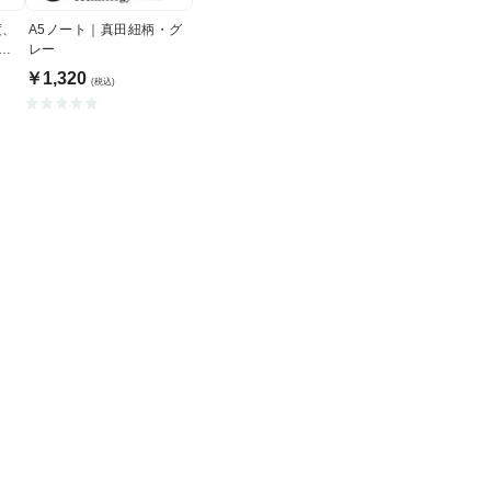
度、
A5ノート｜真田紐柄・グ
イン
レー
￥1,320
(税込)