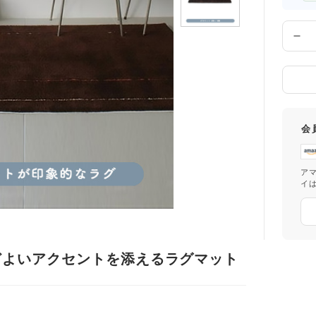
届
け
先
数
の
量
都
道
府
県
会
ア
イ
どよいアクセントを添えるラグマット