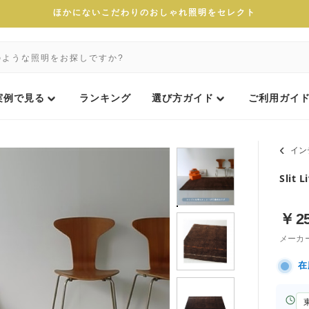
ほかにないこだわりのおしゃれ照明をセレクト
実例で見る
ランキング
選び方ガイド
ご利用ガイ
イン
Slit 
￥
2
メーカ
在
お