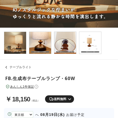
テーブルライト
FB.生成布テーブルランプ・60W
あんしん1年保証
i
￥
18,150
送料無料
（税込）
お
08月19日(水)
へ
お届け予定