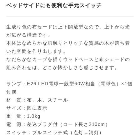
ベッドサイドにも便利な手元スイッチ
生成り色の布セードは上下開放型なので、上下から光
が広がる構造です。
本体はなめらかな肌触りとリッチな質感の木が落ち着
いた空間を作り出します。
なだらかなカーブを描くウッドベースと布シェードの
組み合わせは、どこか懐かしさも感じさせます。
ランプ：E26 LED電球一般型60W相当（電球色）×1個
付属
材 質：布、木、スチール
サイズ：図に表示
重 量：1.0kg
電 源：差込プラグ付（コード長さ210cm）
スイッチ：プルスイッチ式（点灯→消灯）