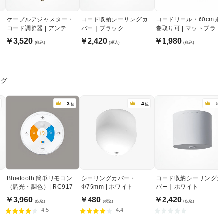
調
ケーブルアジャスター・
コード収納シーリングカ
コードリール・60cm
コード調節器 | アンティ
バー｜ブラック
巻取り可 | マットブラ
ークゴールド
ン
￥3,520
￥2,420
￥1,980
(税込)
(税込)
(税込)
ング
3
4
位
位
Bluetooth 簡単リモコン
シーリングカバー・
コード収納シーリング
（調光・調色）| RC917
Φ75mm | ホワイト
バー｜ホワイト
￥3,960
￥480
￥2,420
(税込)
(税込)
(税込)
4.5
4.4