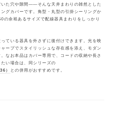
空いた穴や隙間——そんな天井まわりの雑然とした
リングカバーです。角型・丸型の引掛シーリングか
50の余裕あるサイズで配線器具まわりをしっかり
使っている器具を外さずに後付けできます。光を映
シャープでスタイリッシュな存在感を添え、モダン
す。なお本品はカバー専用で、コードの収納や長さ
したい場合は、同シリーズの
136）
との併用がおすすめです。