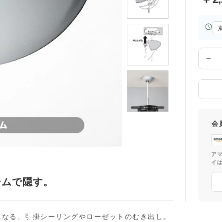
お
届
け
先
数
の
量
都
道
府
県
会
ア
イ
ームで隠す。
になる、引掛シーリングやローゼットのむき出し。