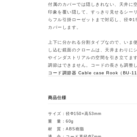
付属のカバーでは隠しきれない、天井に
印象を覆い隠して、すっきり見せるシー
らフル引掛ローゼットまで対応し、径Φ1
カバーします。
上下に分かれる分割タイプなので、いま
し込む鏡面のクロームは、天井まわりに
やインダストリアルの空間を引き立てま
調節はできません。コードの長さも調整
コード調節器 Cable case Rook（BU-1
商品仕様
サイズ：径Φ150×高53mm
重 量：60g
材 質：ABS樹脂
適 合：コード直径Φ7mm