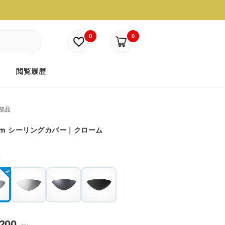
0
0
ド
閲覧履歴
部品
mm シーリングカバー｜クローム
：
,200