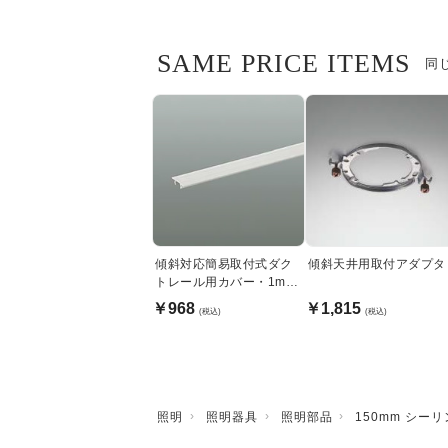
SAME PRICE ITEMS
同
傾斜対応簡易取付式ダク
傾斜天井用取付アダプタ
トレール用カバー・1m｜
ホワイト
￥968
￥1,815
(税込)
(税込)
照明
照明器具
照明部品
150mm シー