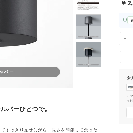
￥
2
お
届
け
先
数
の
量
都
道
府
県
会
ア
イ
シルバーひとつで。
してすっきり見せながら、長さを調節して余ったコ