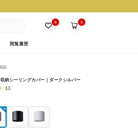
0
0
ド
閲覧履歴
部品
ド収納シーリングカバー｜ダークシルバー
4.5
｜
：