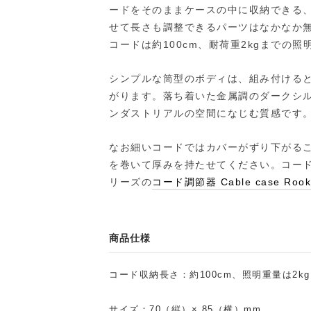
ードをそのままケースの中に収納できる
せて長さも調整できるパーツはなかなか
コードは約100cm、耐荷重2kgまでの
シンプルな筒型のボディは、組み付ける
がります。落ち着いた金属調のダークシ
ンダストリアルの空間になじむ質感です
なお細いコードではカバーがずり下がる
を巻いて厚みを持たせてください。コー
リーズの
コード調節器 Cable case Roo
商品仕様
コード収納長さ：約100cm、照明重量は2k
サイズ：70（縦）× 85（横）mm