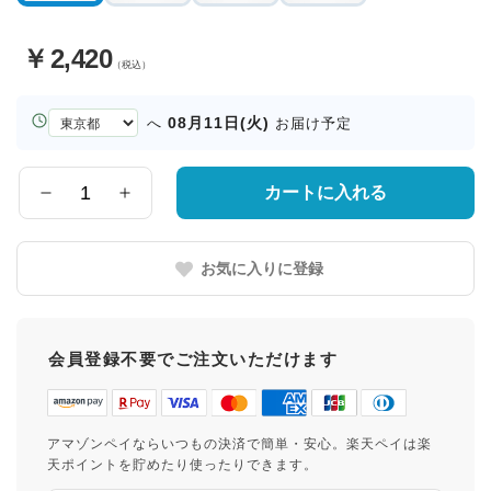
￥
2,420
（税込）
お
08月11日(火)
へ
お届け予定
届
け
先
カートに入れる
数
の
量
都
道
お気に入りに登録
府
県
会員登録不要でご注文いただけます
アマゾンペイならいつもの決済で簡単・安心。楽天ペイは楽
天ポイントを貯めたり使ったりできます。