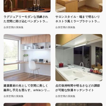
ラグジュアリーモダンな洗練され
サロンスタイル・端まで明るいリ
た空間に溶け込むペンダントライ
ネストラ風ミラーブラケットライ
ト
ト
台所空間の実例集
台所空間の実例集
建築素材の光として空間に美しく
点灯保持時間や明るさなどの調節
融和し手元を照らす、arkiaシリー
が可能な快適キッチンライト
ズの照明器具
台所空間の実例集
台所空間の実例集