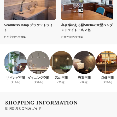
Seamless lamp ブラケットライ
存在感のある幅50cmの大型ペンダ
ト
ントライト・各２色
台所空間の実例集
台所空間の実例集
リビング空間
ダイニング空間
和の空間
寝室空間
店舗空間
（112件）
（131件）
（75件）
（58件）
（129件）
SHOPPING INFORMATION
照明器具とご利用ガイド