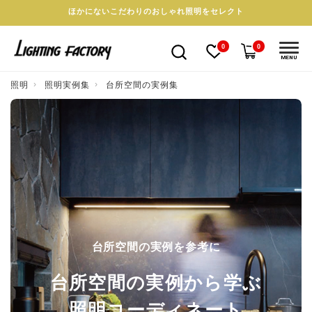
ほかにないこだわりのおしゃれ照明をセレクト
0
0
MENU
照明
照明実例集
台所空間の実例集
台所空間の実例を参考に
台所空間の実例から学ぶ
照明コーディネート