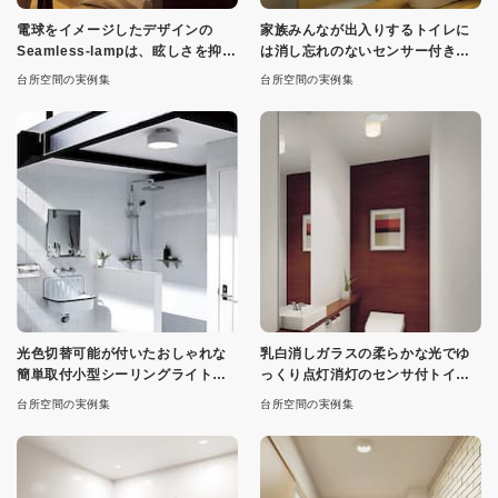
電球をイメージしたデザインの
家族みんなが出入りするトイレに
Seamless-lampは、眩しさを抑え
は消し忘れのないセンサー付きタ
て光が広がります
イプのトイレ照明
台所空間の実例集
台所空間の実例集
光色切替可能が付いたおしゃれな
乳白消しガラスの柔らかな光でゆ
簡単取付小型シーリングライト、
っくり点灯消灯のセンサ付トイレ
各２色・各２種
用シーリングライト
台所空間の実例集
台所空間の実例集