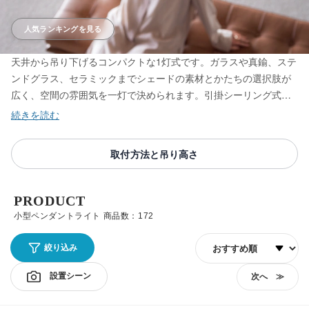
人気ランキングを見る
天井から吊り下げるコンパクトな1灯式です。ガラスや真鍮、ステ
ンドグラス、セラミックまでシェードの素材とかたちの選択肢が
広く、空間の雰囲気を一灯で決められます。引掛シーリング式な
ら天井の配線器具に差し込んでひねるだけで取り付けられ、玄関
や階段、キッチンカウンターには一灯、ダイニングや店舗では複
数を等間隔に並べて使えます。吊り高さと灯数のバランスまで照
取付方法と吊り高さ
明士が確かめて厳選しています。
PRODUCT
小型ペンダントライト 商品数：172
並び順
絞り込み
設置シーン
次へ ≫