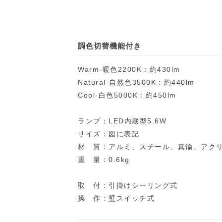
調色切替機能付き
Warm-暖色2200K：約430lm
Natural-自然色3500K：約440lm
Cool-白色5000K：約450lm
ランプ：LED内蔵型5.6W
サイズ：図に表記
材 質：アルミ、スチール、真鍮、アク
重 量：0.6kg
取 付：引掛けシーリング式
操 作：壁スイッチ式