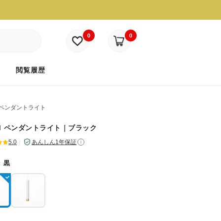
0
0
ド
閲覧履歴
ペンダントライト
b 1 ペンダントライト｜ブラック
5.0
｜
あんしん1年保証
i
：
黒