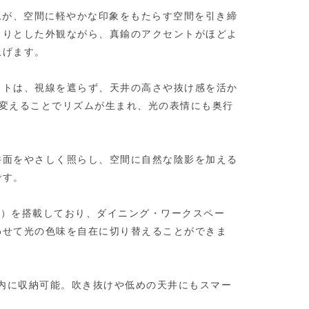
ムが、空間に軽やかな印象をもたらす空間を引き締
きりとした外観ながら、真鍮のアクセントがほどよ
上げます。
ットは、視線を遮らず、天井の高さや抜け感を活か
を変えることでリズムが生まれ、光の表情にも奥行
井面をやさしく照らし、空間に自然な陰影を加える
です。
/ Warm）を搭載しており、ダイニング・ワークスペー
わせて光の色味を自在に切り替えることができま
ー内に収納可能。吹き抜けや低めの天井にもスマー