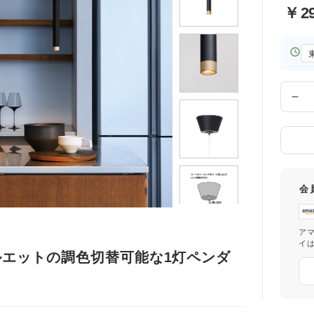
￥
2
お
届
け
先
数
の
量
都
道
府
県
会
ア
イ
エットの調色切替可能な1灯ペンダ