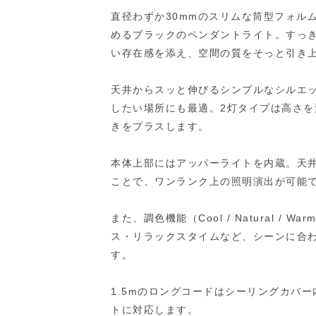
直径わずか30mmのスリムな筒型フォル
めるブラックのペンダントライト。すっ
い存在感を添え、空間の質をそっと引き
天井からスッと伸びるシンプルなシルエ
したい場所にも最適。2灯タイプは高さ
きをプラスします。
本体上部にはアッパーライトを内蔵。天
ことで、ワンランク上の照明演出が可能
また、調色機能（Cool / Natural 
ス・リラックスタイムなど、シーンに合
す。
1.5mのロングコードはシーリングカバ
トに対応します。