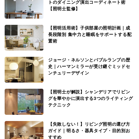
トのダイニング演出コーディネート術
【照明士監修】
【照明活用術】子供部屋の照明計画｜成
長段階別 集中力と睡眠をサポートする配
置術
ジョージ・ネルソンとバブルランプの歴
史｜ハーマンミラーが受け継ぐミッドセ
ンチュリーデザイン
【照明士が解説】シャンデリアでリビン
グを華やかに演出する3つのライティング
テクニック
【失敗しない！】リビング照明の選び方
ガイド｜明るさ・器具タイプ・目的別お
すすめ